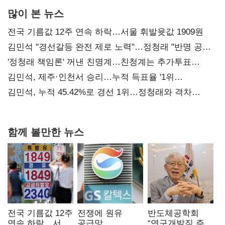
많이 본 뉴스
전국 기름값 12주 연속 하락…서울 휘발윳값 1909원
김민석 "경선갈등 완전 제로 노력"…정청래 "반명 공세
사과부터"
'정청래 책임론' 꺼낸 친명계…친청계는 추가투표
때리기
김민석, 제주·인천서 승리…누적 득표율 '1위
탈환'(종합)
김민석, 누적 45.42%로 경선 1위…정청래와 격차
0.86%p(2보)
함께 볼만한 뉴스
전국 기름값 12주
전쟁에 원유
반도체공학회
연속 하락…서울
공급망
“연구개발직 주