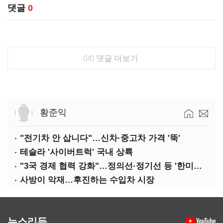
댓글
0
0/0
댓글 더보기
황준익
"전기차 안 삽니다"…신차·중고차 가격 '뚝'
테슬라 '사이버트럭' 국내 상륙
"3국 경제 협력 강화"…정의선·정기선 등 '한미일 경제대화' 참석
사방이 악재…후진하는 수입차 시장
뉴스리듬