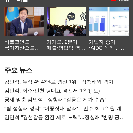
비트코인도
카카오, 2분기
가입자 증가
국가자산으로…'
매출·영업익 역대
·AIDC 성장…
보관·평가·처분'
최대…에이전트
SKT 2분기 성장
기준은 숙제
AI 수익화 관건
본궤도
주요 뉴스
김민석, 누적 45.42%로 경선 1위…정청래와 격차
0.86%p(2보)
김민석, 제주·인천 당대표 경선서 '1위'(1보)
공세 멈춘 김민석…정청래 "갈등은 제가 수습"
"팀 정청래 정리" "이중잣대 말라"…민주 최고위원 계파
다툼 격화
김민석 "경선갈등 완전 제로 노력"…정청래 "반명 공세
사과부터"