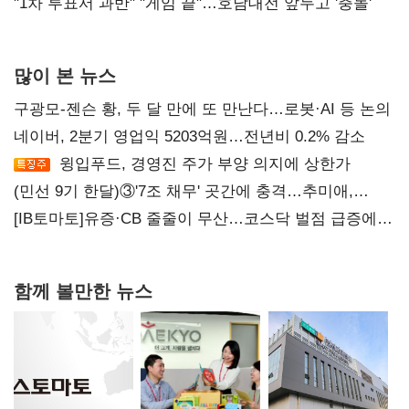
불복'
"1차 투표서 과반" "게임 끝"…호남대전 앞두고 '충돌'
많이 본 뉴스
구광모-젠슨 황, 두 달 만에 또 만난다…로봇·AI 등 논의
네이버, 2분기 영업익 5203억원…전년비 0.2% 감소
윙입푸드, 경영진 주가 부양 의지에 상한가
(민선 9기 한달)③'7조 채무' 곳간에 충격…추미애,
20년만에 '비상재정' 선언 승부수
[IB토마토]유증·CB 줄줄이 무산…코스닥 벌점 급증에
상폐 압박
함께 볼만한 뉴스