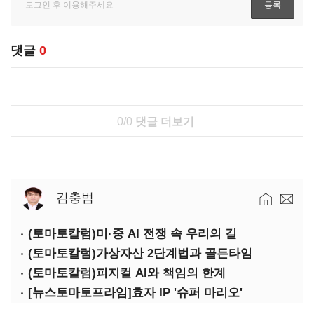
댓글
0
0/0
댓글 더보기
김충범
(토마토칼럼)미·중 AI 전쟁 속 우리의 길
(토마토칼럼)가상자산 2단계법과 골든타임
(토마토칼럼)피지컬 AI와 책임의 한계
[뉴스토마토프라임]효자 IP '슈퍼 마리오'