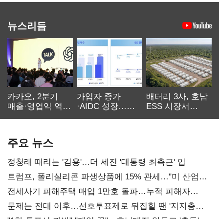
뉴스리듬
카카오, 2분기
가입자 증가
배터리 3사, 호남
매출·영업익 역대
·AIDC 성장…
ESS 시장서
최대…에이전트
SKT 2분기 성장
‘격돌’
AI 수익화 관건
본궤도
주요 뉴스
정청래 때리는 '김용'…더 세진 '대통령 최측근' 입
트럼프, 폴리실리콘 파생상품에 15% 관세…"미 산업
재건"
전세사기 피해주택 매입 1만호 돌파…누적 피해자
4만278명
문제는 전대 이후…선호투표제로 뒤집힐 땐 '지지층