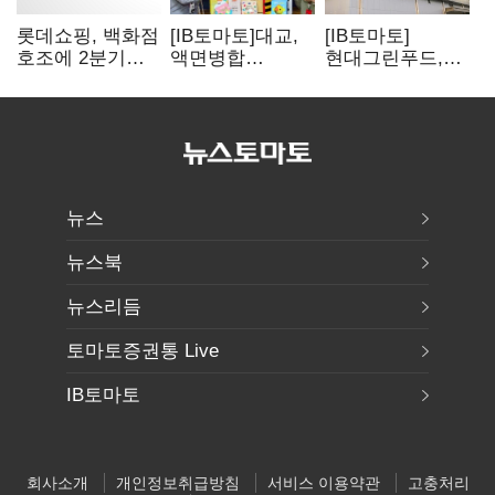
롯데쇼핑, 백화점
[IB토마토]대교,
[IB토마토]
호조에 2분기
액면병합
현대그린푸드,
영업익 121%
앞두고도 '1000원
수익성 본궤도…
급증
룰' 경고장…
실적 개선에
상장유지 시험대
주주환원까지
뉴스
뉴스북
뉴스리듬
토마토증권통 Live
IB토마토
회사소개
개인정보취급방침
서비스 이용약관
고충처리