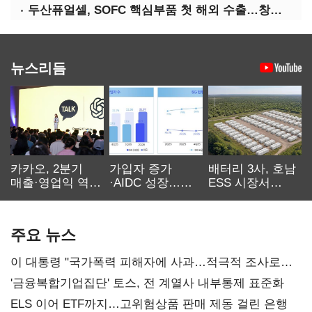
두산퓨얼셀, SOFC 핵심부품 첫 해외 수출…창사 이래 최대 규모
뉴스리듬
카카오, 2분기
가입자 증가
배터리 3사, 호남
매출·영업익 역대
·AIDC 성장…
ESS 시장서
최대…에이전트
SKT 2분기 성장
‘격돌’
AI 수익화 관건
본궤도
주요 뉴스
이 대통령 "국가폭력 피해자에 사과…적극적 조사로
진실 밝혀야"
'금융복합기업집단' 토스, 전 계열사 내부통제 표준화
ELS 이어 ETF까지…고위험상품 판매 제동 걸린 은행