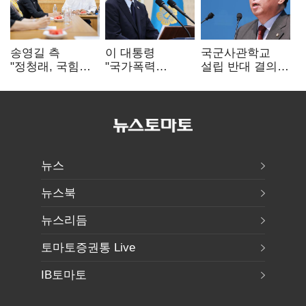
송영길 측
이 대통령
국군사관학교
"정청래, 국힘
"국가폭력
설립 반대 결의안
'역선택' 대상…
피해자에 사과…
발의…유용원
민주당 대표로
적극적 조사로
"정치적 목적
총선 지휘 못해"
진실 밝혀야"
추진 즉각 중단"
뉴스
뉴스북
뉴스리듬
토마토증권통 Live
IB토마토