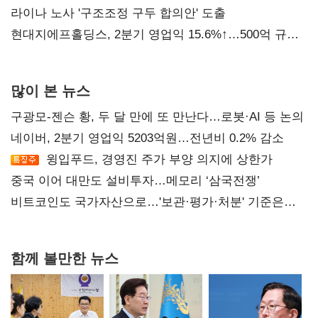
라이나 노사 '구조조정 구두 합의안' 도출
현대지에프홀딩스, 2분기 영업익 15.6%↑…500억 규모
자사주 매입
많이 본 뉴스
구광모-젠슨 황, 두 달 만에 또 만난다…로봇·AI 등 논의
네이버, 2분기 영업익 5203억원…전년비 0.2% 감소
윙입푸드, 경영진 주가 부양 의지에 상한가
중국 이어 대만도 설비투자…메모리 ‘삼국전쟁’
비트코인도 국가자산으로…'보관·평가·처분' 기준은
숙제
함께 볼만한 뉴스