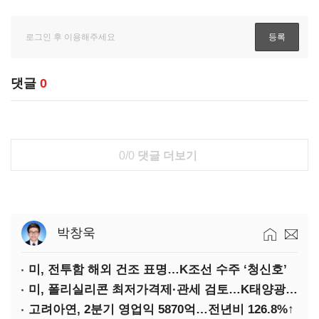
댓글
0
0/0
댓글 더보기
박창욱
미, 전투함 해외 건조 표명…K조선 수주 ‘청신호’
미, 폴리실리콘 최저가격제·관세 검토…K태양광 입지 확대 기대
고려아연, 2분기 영업익 5870억…전년비 126.8%↑