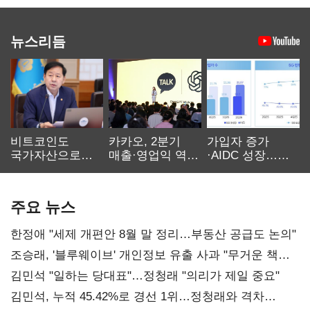
뉴스리듬
비트코인도
카카오, 2분기
가입자 증가
국가자산으로…'
매출·영업익 역대
·AIDC 성장…
보관·평가·처분'
최대…에이전트
SKT 2분기 성장
기준은 숙제
AI 수익화 관건
본궤도
주요 뉴스
한정애 "세제 개편안 8월 말 정리…부동산 공급도 논의"
조승래, '블루웨이브' 개인정보 유출 사과 "무거운 책임
통감"
김민석 "일하는 당대표"…정청래 "의리가 제일 중요"
김민석, 누적 45.42%로 경선 1위…정청래와 격차