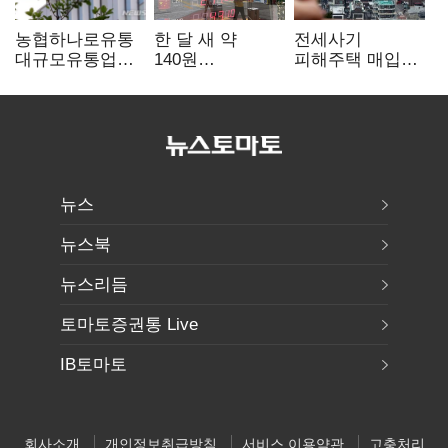
농협하나로유통
한 달 새 약
전세사기
대규모유통업법
140원
피해주택 매입
위반 적발…
급락…'역대급
1만호 돌파…
공정위, 과징금
엔저'에 원화
누적 피해자
4억6200만원
변곡점
4만278명
부과
뉴스
뉴스북
뉴스리듬
토마토증권통 Live
IB토마토
회사소개
개인정보취급방침
서비스 이용약관
고충처리