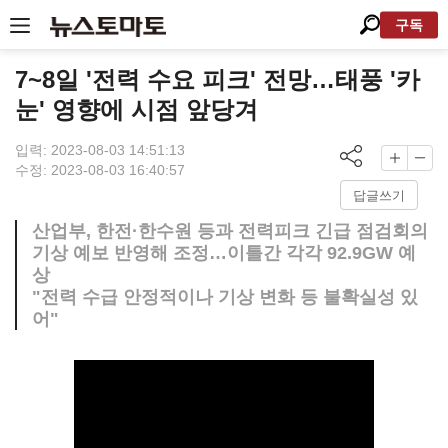
구독
7~8일 '전력 수요 피크' 전망…태풍 '카
눈' 영향에 시점 앞당겨
입력: 2023-08-03 14:51:13
수정: 2023-08-03 16:40:57
답글쓰기
산업부, 한전·한수원 등과 전력피크 긴급 점검회의
기상 예보 반영해 조정…이틀간 각각 92.9GW 예
상
"전력 수급 안정적이나 기상 변화 등 불확실성 있
어"