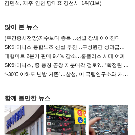
0.86%p(2보)
김민석, 제주·인천 당대표 경선서 '1위'(1보)
많이 본 뉴스
(주간증시전망)지수보다 종목…선별 장세 이어진다
SK하이닉스 통합노조 신설 추진…구성원간 성과급
불만 확산
대형마트 2분기 판매 9.4% 감소…홈플러스 사태 여파
SK하이닉스, 중 충칭 공장 지분매각 검토?…“확정된 바
없어”
“-30℃ 이하도 난방 거뜬”…삼성, 미 국립연구소와 개발
협력
함께 볼만한 뉴스