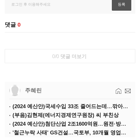
댓글
0
0/0
댓글 더보기
주혜린
(2024 예산안)국세수입 33조 줄어드는데…깎아주는 세금 '77조'
(부음)김현제(에너지경제연구원장) 씨 부친상
(2024 예산안)첨단산업 2조1600억원…원전·방산·플랜트에 1조3000억원
'철근누락 사태' GS건설…국토부, 10개월 영업정지 처분