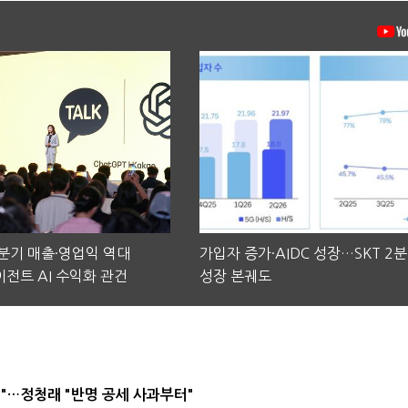
2분기 매출·영업익 역대
가입자 증가·AIDC 성장…SKT 2
전트 AI 수익화 관건
성장 본궤도
"…정청래 "반명 공세 사과부터"