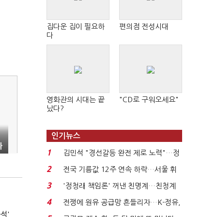
집다운 집이 필요하
편의점 전성시대
다
영화관의 시대는 끝
"CD로 구워오세요"
났다?
인기뉴스
짜
1
김민석 "경선갈등 완전 제로 노력"…정
청래 "반명 공세 사...
2
전국 기름값 12주 연속 하락…서울 휘
발윳값 1909원...
3
'정청래 책임론' 꺼낸 친명계…친청계
는 추가투표 때리기...
4
전쟁에 원유 공급망 흔들리자…K-정유,
석'
에너지안보 핵심...