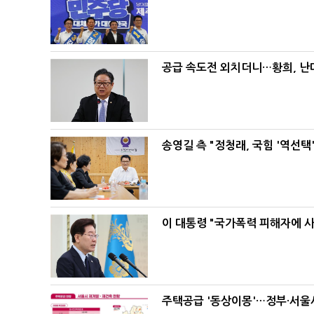
공급 속도전 외치더니…황희, 난
송영길 측 "정청래, 국힘 '역선
이 대통령 "국가폭력 피해자에 
주택공급 '동상이몽'…정부·서울시