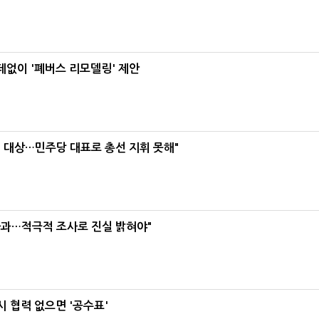
데없이 '폐버스 리모델링' 제안
택' 대상…민주당 대표로 총선 지휘 못해"
사과…적극적 조사로 진실 밝혀야"
 협력 없으면 '공수표'