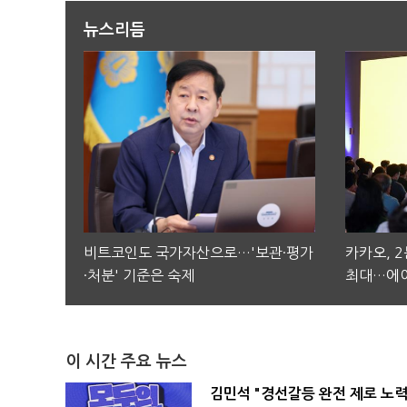
뉴스리듬
비트코인도 국가자산으로…'보관·평가
카카오, 
·처분' 기준은 숙제
최대…에이
이 시간 주요 뉴스
김민석 "경선갈등 완전 제로 노력