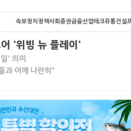
속보
정치
정책
사회
증권
금융
산업
테크
유통
건설
표어 '위빙 뉴 플레이'
일' 의미
업들과 어깨 나란히"