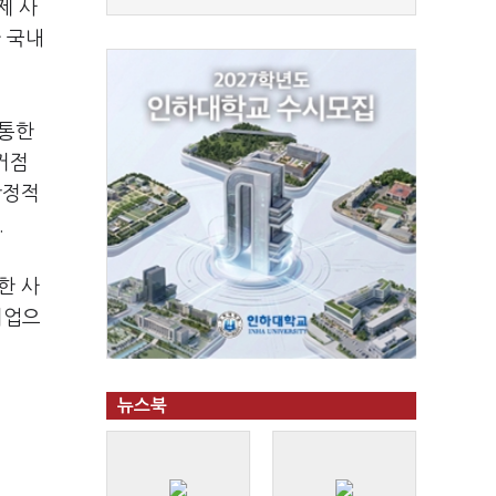
제 사
 국내
 통한
거점
안정적
.
한 사
기업으
뉴스북