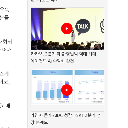
 우뚝
러분들
극대화되
과 어깨
카카오, 2분기 매출·영업익 역대 최대…
에이전트 AI 수익화 관건
 △게
이코,
원 매
가입자 증가·AIDC 성장…SKT 2분기 성
장 본궤도