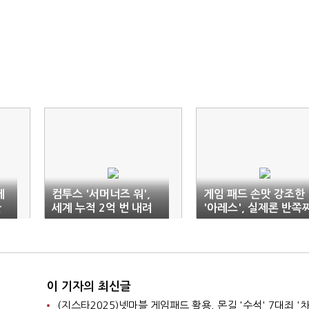
게
컴투스 '서머너즈 워',
게임 패드 손맛 강조한
한
세계 누적 2억 번 내려
'아레스', 실제론 반쪽
받았다
리
이 기자의 최신글
(지스타2025)넷마블 게임패드 활용, 몬길 '수석' 7대죄 '차