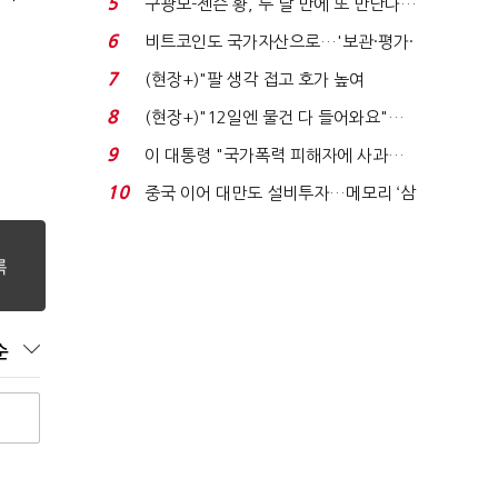
5
구광모-젠슨 황, 두 달 만에 또 만난다…
로봇·AI 등 논...
6
비트코인도 국가자산으로…'보관·평가·
처분' 기준은 ...
7
(현장+)"팔 생각 접고 호가 높여
요"…'덜 똘똘한 한 채' 20...
8
(현장+)"12일엔 물건 다 들어와요"…
빈 매대 채우며 문 연 ...
9
이 대통령 "국가폭력 피해자에 사과…
적극적 조사로 진...
10
중국 이어 대만도 설비투자…메모리 ‘삼
국전쟁’
순