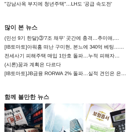
"강남사옥 부지에 청년주택"…LH도 '공급 속도전'
많이 본 뉴스
(민선 9기 한달)③'7조 채무' 곳간에 충격…추미애,
20년만에 '비상재정' 선언 승부수
[IB토마토]아워홈 떠난 구미현, 본느에 340억 베팅…
가족 지배체제 구축
전세사기 피해주택 매입 1만호 돌파…누적 피해자
4만278명
(시론)꿈과 계획은 다르다
[IB토마토]JB금융 RORWA 2% 돌파…실적 견인은 은행
아닌 캐피탈
함께 볼만한 뉴스