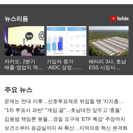
뉴스리듬
카카오, 2분기
가입자 증가
배터리 3사, 호남
매출·영업익 역대
·AIDC 성장…
ESS 시장서
최대…에이전트
SKT 2분기 성장
‘격돌’
AI 수익화 관건
본궤도
주요 뉴스
문제는 전대 이후…선호투표제로 뒤집힐 땐 '지지층
불복'
"1차 투표서 과반" "게임 끝"…호남대전 앞두고 '충돌'
김용범 책임론 봇물…경질 요구에 'ETF 특검' 주장까지
보건소부터 응급실까지 AI 확산…지역의료 혁신 본격화