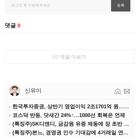
댓글
0
0/0
댓글 더보기
신유미
한국투자증권, 상반기 영업이익 2조1701억 원… 전년비 89.1%↑
코스닥 반등, 닷새간 24%↑…1000선 회복은 언제
(특징주)SK디앤디, 금감원 유증 제동에 장 초반 상한가
(특징주)본느, 경영권 인수 기대감에 4거래일 연속 상한가