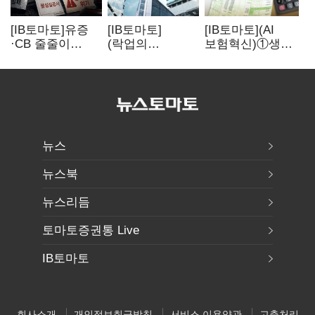
[IB토마토]유증
[IB토마토]
[IB토마토](AI
·CB 줄줄이
(락업의
보험혁신)①생산
무산…코스닥
두얼굴)②공모가
성 최대 80%
벌점 급증에 상폐
뛰자 첫날 매도…
개선…현실은
압박
FI 엑시트 전략
'실행 격차'
갈렸다
뉴스
뉴스북
뉴스리듬
토마토증권통 Live
IB토마토
회사소개
개인정보취급방침
서비스 이용약관
고충처리