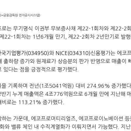
진=금융감독원 전자공시시스템)
로는 무기명식 이권부 무보증사채 제22-1회차와 제22-2
제22-1회차는 1년6개월 만기, 제22-2회차 2년만기로 발
국기업평가(034950)
와
NICE(034310)
신용평가는 에코
극재 출하량 증가와 원재료가 상승분의 판가 반영으로 매출이 
 있다는 점을 긍정적으로 평가했다.
 기록하며 전년(1조5041억원) 대비 274.96% 증가했다
상반기 누계 매출액은 4조776억원으로 6개월 만에 지난해 
대비로는 113.21% 증가했다.
장하는 가운데, 에코프로머티리얼즈, 에코프로이노베이션 등
재화와 밸류 체인 내 수직계열화가 이뤄지면서 가능했다. 지