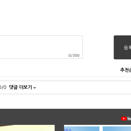
0
/
300
추천
0/0
댓글 더보기