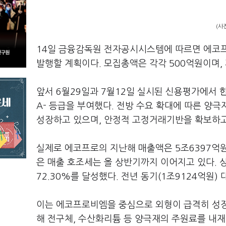
(사
14일 금융감독원 전자공시시스템에 따르면 에코프
발행할 계획이다. 모집총액은 각각 500억원이며, 
앞서 6월29일과 7월12일 실시된 신용평가에서
한
A- 등급을 부여했다. 전방 수요 확대에 따른 양
성장하고 있으며, 안정적 고정거래기반을 확보하고
실제로 에코프로의 지난해 매출액은 5조6397억원을
은 매출 호조세는 올 상반기까지 이어지고 있다. 
72.30%를 달성했다. 전년 동기(1조9124억원) 
이는 에코프로비엠을 중심으로 외형이 급격히 성
해 전구체, 수산화리튬 등 양극재의 주원료를 내