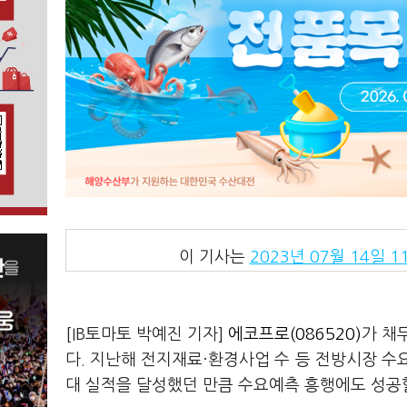
이 기사는
2023년 07월 14일 11
[IB토마토 박예진 기자]
에코프로(086520)
가 채
다. 지난해 전지재료·환경사업 수 등 전방시장 수
대 실적을 달성했던 만큼 수요예측 흥행에도 성공