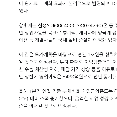
터 원재료 내재화 효과가 본격적으로 발현되며 10
였다.
향후에는
삼성SDI(006400)
,
SK(034730)
온 등
년 상업가동을 목표로 헝가리, 캐나다에 양극재 
이션 등 계열사들의 국내 설비 증설이 예정돼 있다
이 같은 투자계획을 바탕으로 연간 1조원을 상회하
될 것으로 예상된다. 투자 확대로 이익창출력과 
한 수출 채산성 저하, 메탈 가격 상승 등을 이유로 
만 상반기 영업이익은 3488억원으로 전년 동기(2
올해 1분기 연결 기준 부채비율·차입금의존도는 각각 1
0%) 대비 소폭 증가했으나, 급격한 사업 성장과
준을 이어갈 것으로 예상된다.