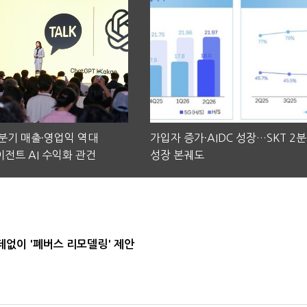
2분기 매출·영업익 역대
가입자 증가·AIDC 성장…SKT 2
전트 AI 수익화 관건
성장 본궤도
데없이 '폐버스 리모델링' 제안