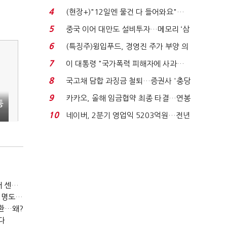
요"…'덜 똘똘한 한 채' 20...
4
(현장+)"12일엔 물건 다 들어와요"…
빈 매대 채우며 문 연 ...
5
중국 이어 대만도 설비투자…메모리 ‘삼
국전쟁’
6
(특징주)윙입푸드, 경영진 주가 부양 의
지에 상한가...
7
이 대통령 "국가폭력 피해자에 사과…
적극적 조사로 진...
8
국고채 담합 과징금 철퇴…증권사 '충당
금 폭탄' 우려...
9
카카오, 올해 임금협약 최종 타결…연봉
동
6.3% 인상·격려...
10
네이버, 2분기 영업익 5203억원…전년
자
비 0.2% 감소...
[IB토마토](IB&피플)강진구 법무법인 YK 기업거버넌스센터 센터장
[IB토마토]호텔신라, 흑자전환에 배당 재개 기대감…삼성생명도 웃을까
상환…왜?
다