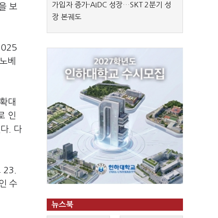
가입자 증가·AIDC 성장…SKT 2분기 성
을 보
장 본궤도
025
이노베
 확대
로 인
다. 다
23.
인 수
뉴스북