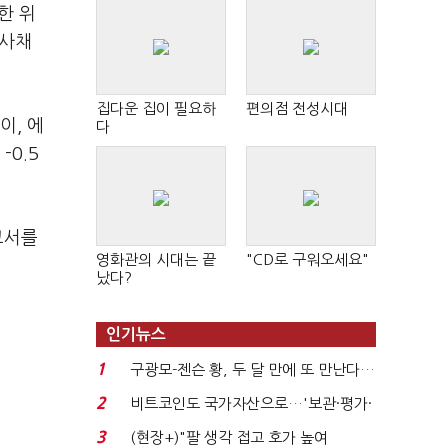
한 위
 사채
집다운 집이 필요하
편의점 전성시대
이, 에
다
0.5
고서를
영화관의 시대는 끝
"CD로 구워오세요"
났다?
인기뉴스
1
구광모-젠슨 황, 두 달 만에 또 만난다…
로봇·AI 등 논...
2
비트코인도 국가자산으로…'보관·평가·
처분' 기준은 ...
3
(현장+)"팔 생각 접고 호가 높여