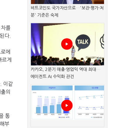
비트코인도 국가자산으로…'보관·평가·처
분' 기준은 숙제
회차를
행된다.
프로에
빠르게
카카오, 2분기 매출·영업익 역대 최대…
에이전트 AI 수익화 관건
. 이같
매출의
을 통
난해부