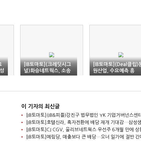
그
[IB토마토](크레딧시그
[IB토마토](Deal클립)
익성
널)화승네트웍스, 소송
원산업, 수요예측 흥
잡
승소로 신용등급 전망
행…외형성장 덕 운영
'상향'
금 확보
이 기자의 최신글
[IB토마토]CJ CGV, 올리브네트웍스 우선주 6개월 만에 
[IB토마토]예림당, 매출보다 큰 배당…오너 일가에 절반 간