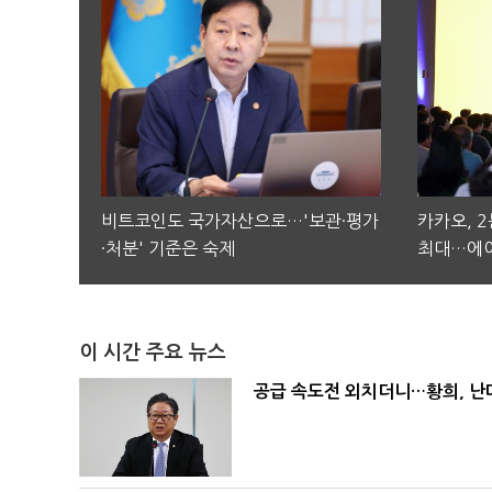
비트코인도 국가자산으로…'보관·평가
카카오, 
·처분' 기준은 숙제
최대…에이
이 시간 주요 뉴스
공급 속도전 외치더니…황희, 난