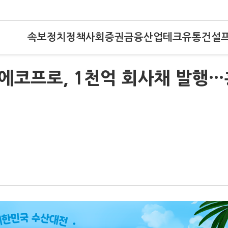
속보
정치
정책
사회
증권
금융
산업
테크
유통
건설
터)에코프로, 1천억 회사채 발행