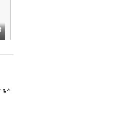
발
' 참석