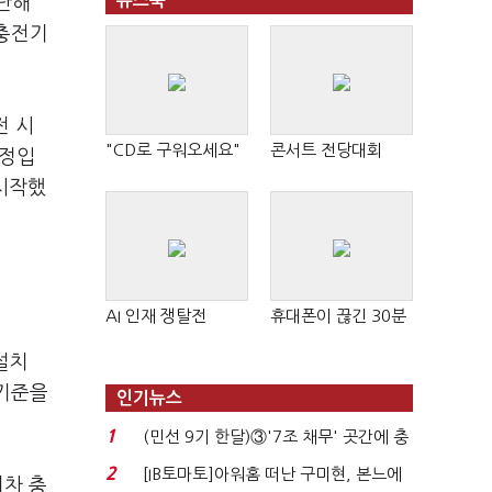
뉴스북
난해
 충전기
전 시
"CD로 구워오세요"
콘서트 전당대회
예정입
시작했
AI 인재 쟁탈전
휴대폰이 끊긴 30분
설치
 기준을
인기뉴스
1
(민선 9기 한달)③'7조 채무' 곳간에 충
격…추미애, 20년...
2
[IB토마토]아워홈 떠난 구미현, 본느에
기차 충