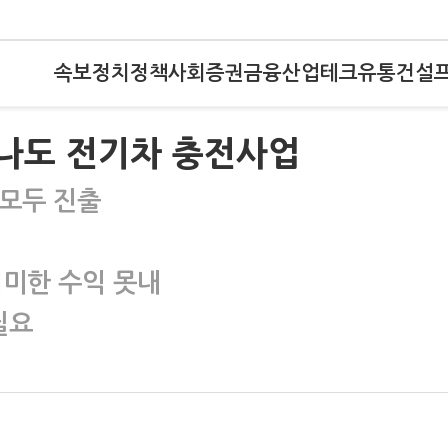
속보
정치
정책
사회
증권
금융
산업
테크
유통
건설
도나도 전기차 충전사업
 모두 진출
의미한 수익 못내
필요