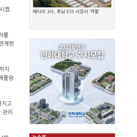
범시켰
배터리 3사, 호남 ESS 시장서 ‘격돌’
라를
 연계한
폼까지
 애플망
가지고
합 관리