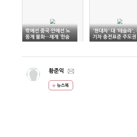
밖에선 중국·안에선 노
'현대차' 대 '테슬라',
동계 불화…재계 ‘한숨
기차 충전표준 주도권
만’
잡아라
황준익
뉴스북