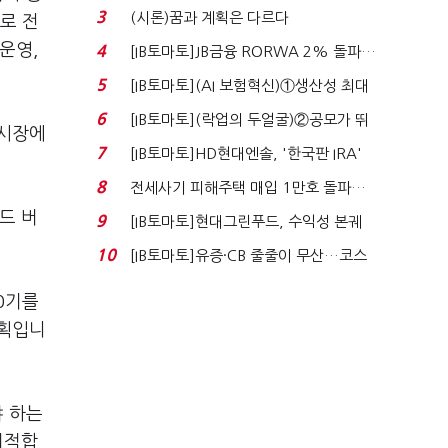
340억 베팅…가...
3
(시론)꿈과 계획은 다르다
로 전
운영,
4
[IB토마토]JB금융 RORWA 2% 돌파…
실적 견인은 은행 ...
5
[IB토마토](AI 보험혁신)①생산성 최대
80% 개선…현실...
6
[IB토마토](락업의 두얼굴)②공모가 뛰
 시장에
자 첫날 매도…FI ...
7
[IB토마토]HD현대엔솔, '한국판 IRA'
수혜 부상…세액공...
8
전세사기 피해주택 매입 1만호 돌파…
누적 피해자 4만2...
드 버
9
[IB토마토]현대그린푸드, 수익성 본궤
도…실적 개선에 ...
10
[IB토마토]유증·CB 줄줄이 무산…코스
닥 벌점 급증에 ...
00기를
계획입니
야 하는
지적합