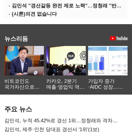
김민석 "경선갈등 완전 제로 노력"…정청래 "반명 공세 사과부터"
(시론)의견 없습니다
뉴스리듬
비트코인도
카카오, 2분기
가입자 증가
국가자산으로…'
매출·영업익 역대
·AIDC 성장…
보관·평가·처분'
최대…에이전트
SKT 2분기 성장
기준은 숙제
AI 수익화 관건
본궤도
주요 뉴스
김민석, 누적 45.42%로 경선 1위…정청래와 격차
0.86%p(2보)
김민석, 제주·인천 당대표 경선서 '1위'(1보)