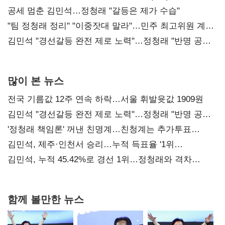
공세 멈춘 김민석…정청래 "갈등은 제가 수습"
"팀 정청래 정리" "이중잣대 말라"…민주 최고위원 계파
다툼 격화
김민석 "경선갈등 완전 제로 노력"…정청래 "반명 공세
사과부터"
많이 본 뉴스
전국 기름값 12주 연속 하락…서울 휘발윳값 1909원
김민석 "경선갈등 완전 제로 노력"…정청래 "반명 공세
사과부터"
'정청래 책임론' 꺼낸 친명계…친청계는 추가투표
때리기
김민석, 제주·인천서 승리…누적 득표율 '1위
탈환'(종합)
김민석, 누적 45.42%로 경선 1위…정청래와 격차
0.86%p(2보)
함께 볼만한 뉴스