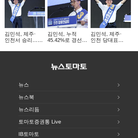
김민석, 제주·
김민석, 누적
김민석, 제주·
인천서 승리…
45.42%로 경선
인천 당대표
누적 득표율 '1위
1위…정청래와
경선서 '1위'(1보)
탈환'(종합)
격차
0.86%p(2보)
뉴스
뉴스북
뉴스리듬
토마토증권통 Live
IB토마토