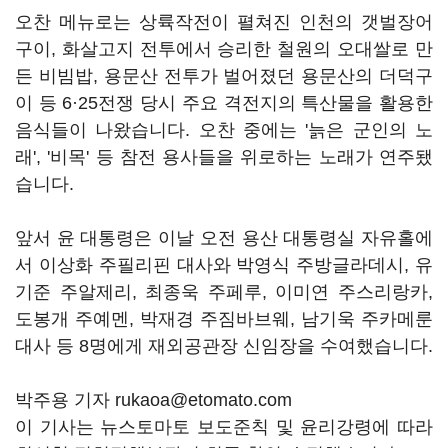
오찬 메뉴로는 상륙작전이 펼쳐진 인천의 갯벌장어
구이, 화살고지 전투에서 승리한 철원의 오대쌀로 만
든 비빔밥, 용문산 전투가 벌어졌던 용문산의 더덕구
이 등 6·25전쟁 당시 주요 격전지의 특산물을 활용한
음식들이 나왔습니다. 오찬 중에는 '늙은 군인의 노
래', '비목' 등 참전 용사들을 위로하는 노래가 연주됐
습니다.
앞서 윤 대통령은 이날 오전 용산 대통령실 자유홀에
서 이상화 주필리핀 대사와 박영식 주방글라데시, 유
기준 주알제리, 최종욱 주페루, 이미연 주스리랑카,
도봉개 주예멘, 박재경 주짐바브웨, 남기욱 주카메룬
대사 등 8명에게 재외공관장 신임장을 수여했습니다.
박주용 기자 rukaoa@etomato.com
이 기사는 뉴스토마토 보도준칙 및 윤리강령에 따라