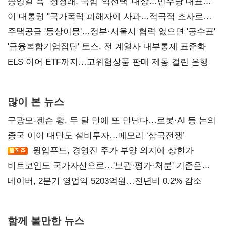
송영길 측 "정청래, 국힘 '역선택' 대상…민주당 대표로
총선 지휘 못해"
이 대통령 "국가폭력 피해자에 사과…적극적 조사로
진실 밝혀야"
주택공급 '동상이몽'…정부·서울시 협력 없으면 '공수표'
'금융복합기업집단' 토스, 전 계열사 내부통제 표준화
ELS 이어 ETF까지…고위험상품 판매 제동 걸린 은행
많이 본 뉴스
구광모-젠슨 황, 두 달 만에 또 만난다…로봇·AI 등 논의
중국 이어 대만도 설비투자…메모리 ‘삼국전쟁’
윙입푸드, 경영진 주가 부양 의지에 상한가
비트코인도 국가자산으로…'보관·평가·처분' 기준은
숙제
네이버, 2분기 영업익 5203억원…전년비 0.2% 감소
함께 볼만한 뉴스