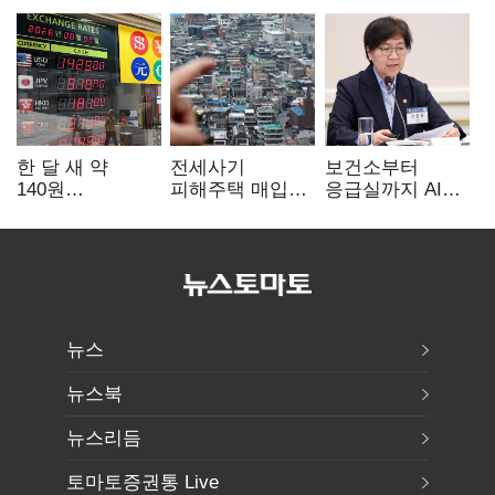
한 달 새 약
전세사기
보건소부터
140원
피해주택 매입
응급실까지 AI
급락…'역대급
1만호 돌파…
확산…지역의료
엔저'에 원화
누적 피해자
혁신 본격화
변곡점
4만278명
뉴스
뉴스북
뉴스리듬
토마토증권통 Live