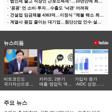
법인세 줄고 직장인 근로소득세↑…10년만에 최대치
'꽁꽁' 언 소비·투자…수출도 '낙관' 어려워
건설업 임금체불 4363억…이정식 "체불 해소 최우선"
계열사 몸집 줄이는 대기업…첨단산업 인수·설립에 '분주'
뉴스리듬
비트코인도
카카오, 2분기
가입자 증가
국가자산으로…'
매출·영업익 역대
·AIDC 성장…
보관·평가·처분'
최대…에이전트
SKT 2분기 성장
기준은 숙제
AI 수익화 관건
본궤도
주요 뉴스