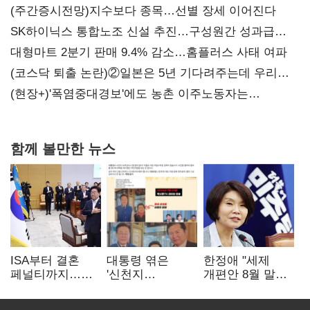
(주간증시전망)지수보다 종목…선별 장세 이어진다
SK하이닉스 통합노조 신설 추진…구성원간 성과급
불만 확산
대형마트 2분기 판매 9.4% 감소…홈플러스 사태 여파
(코스닥 퇴출 논란)②일본은 5년 기다려주는데 우리는
당장 퇴출?…시간만으론 부족한 코스닥 구하기
(현장+)'폭염중대경보'에도 농촌 이주노동자는
강행군…'야외작업 중지' 권고도 무시
함께 볼만한 뉴스
ISA부터 결혼
대통령 엮은
한정애 "세제
페널티까지…
'신천지
개편안 8월 말
2030 지지율
사진조작'…친명
정리…부동산
하락에 '청년
"선 넘었다" 격앙
공급도 논의"