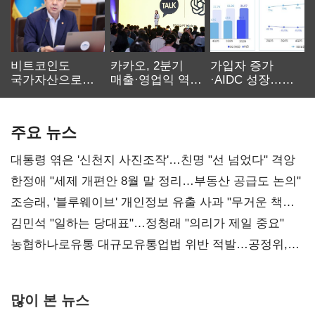
비트코인도
카카오, 2분기
가입자 증가
국가자산으로…'
매출·영업익 역대
·AIDC 성장…
보관·평가·처분'
최대…에이전트
SKT 2분기 성장
기준은 숙제
AI 수익화 관건
본궤도
주요 뉴스
대통령 엮은 '신천지 사진조작'…친명 "선 넘었다" 격앙
한정애 "세제 개편안 8월 말 정리…부동산 공급도 논의"
조승래, '블루웨이브' 개인정보 유출 사과 "무거운 책임
통감"
김민석 "일하는 당대표"…정청래 "의리가 제일 중요"
농협하나로유통 대규모유통업법 위반 적발…공정위,
과징금 4억6200만원 부과
많이 본 뉴스