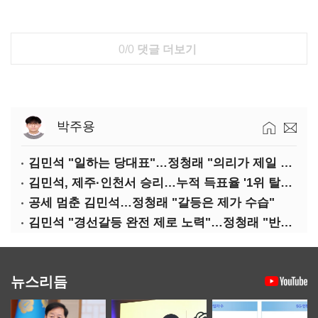
0/0
댓글 더보기
박주용
김민석 "일하는 당대표"…정청래 "의리가 제일 중요"
김민석, 제주·인천서 승리…누적 득표율 '1위 탈환'(종합)
공세 멈춘 김민석…정청래 "갈등은 제가 수습"
김민석 "경선갈등 완전 제로 노력"…정청래 "반명 공세 사과부터"
뉴스리듬