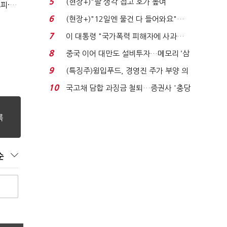
5
(현장+)"팔 생각 접고 호가 높여
(반도체 풍향계, '코스피')①삼전·하닉 등락에 '촉각'…코스피·나스닥 '한 몸'
요"…'덜 똘똘한 한 채' 20...
6
(현장+)"12일엔 물건 다 들어와요"…
빈 매대 채우며 문 연 ...
7
이 대통령 "국가폭력 피해자에 사과…
적극적 조사로 진...
8
중국 이어 대만도 설비투자…메모리 ‘삼
국전쟁’
9
(특징주)윙입푸드, 경영진 주가 부양 의
지에 상한가...
10
국고채 담합 과징금 철퇴…증권사 '충당
금 폭탄' 우려...
순