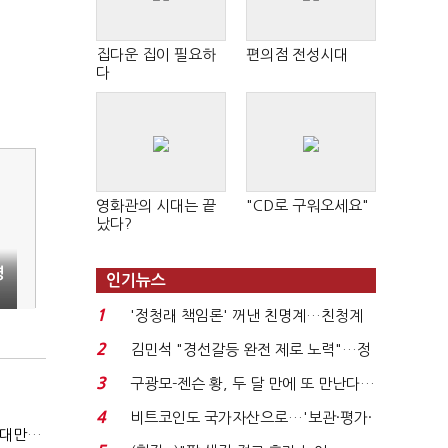
집다운 집이 필요하
편의점 전성시대
다
영화관의 시대는 끝
"CD로 구워오세요"
났다?
영
인기뉴스
1
'정청래 책임론' 꺼낸 친명계…친청계
는 추가투표 때리기...
2
김민석 "경선갈등 완전 제로 노력"…정
청래 "반명 공세 사...
3
구광모-젠슨 황, 두 달 만에 또 만난다…
로봇·AI 등 논...
4
비트코인도 국가자산으로…'보관·평가·
(반도체 풍향계, '코스피')②아시아는 공동 운명체?…일본·대만도 '동반 출렁'
처분' 기준은 ...