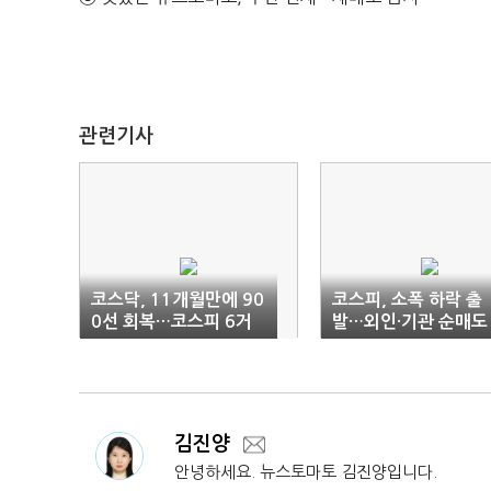
관련기사
코스닥, 11개월만에 90
코스피, 소폭 하락 출
0선 회복…코스피 6거
발…외인·기관 순매도
래일째 상승 마감
김진양
안녕하세요. 뉴스토마토 김진양입니다.