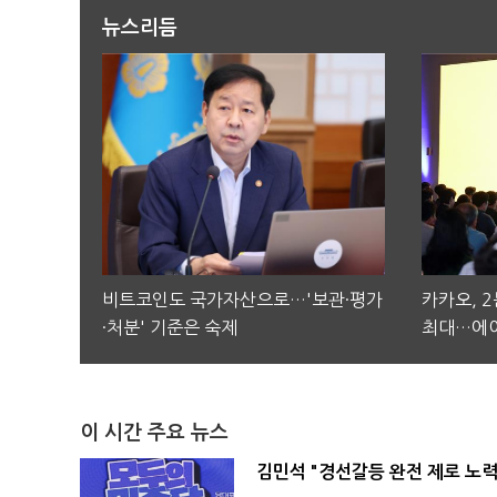
뉴스리듬
비트코인도 국가자산으로…'보관·평가
카카오, 
·처분' 기준은 숙제
최대…에이
이 시간 주요 뉴스
김민석 "경선갈등 완전 제로 노력