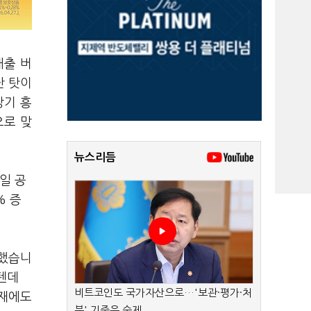
매출 버
난 탓이
장기 흥
으로 맞
뉴스리듬
일 공
% 증
명했습니
텐데
비트코인도 국가자산으로…'보관·평가·처
현재에도
분' 기준은 숙제