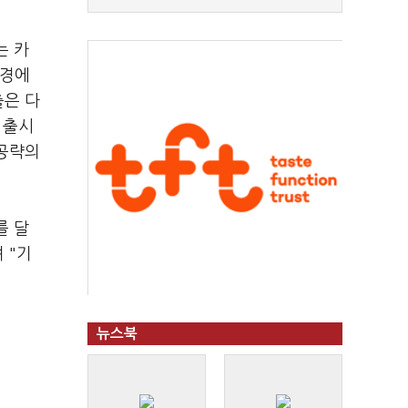
는 카
환경에
출은 다
 출시
 공략의
를 달
 "기
뉴스북