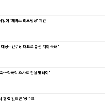
데없이 '폐버스 리모델링' 제안
택' 대상…민주당 대표로 총선 지휘 못해"
사과…적극적 조사로 진실 밝혀야"
 협력 없으면 '공수표'