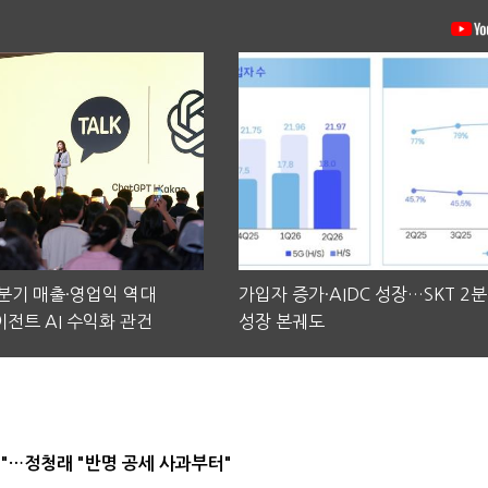
2분기 매출·영업익 역대
가입자 증가·AIDC 성장…SKT 2
전트 AI 수익화 관건
성장 본궤도
"…정청래 "반명 공세 사과부터"