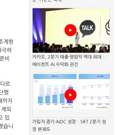
 조계현
자극하
카카오, 2분기 매출·영업익 역대 최대…
 준비
에이전트 AI 수익화 관건
 다르
판단했
재까지
 제외
고 있
가입자 증가·AIDC 성장…SKT 2분기 성
다봤습니
장 본궤도