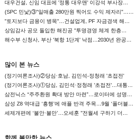
대우건설, 신임 대표에 '정통 대우맨' 이강석 부사장
내정
(SPC 민낯)③"일매출 280만원 찍어도 수익 제자리"…
점주 울리는 '상시 할인'
"토지보다 금융이 병목"…건설업계, PF 자금경색 해소
목소리
상임감사 공모 돌입한 해진공 "투명경영 체계 한층
강화"
해수부 신청사, 부산 '북항 1단계' 낙점…2030년 완공
목표
많이 본 뉴스
(정기여론조사)②당심·호남, 김민석-정청래 '초접전'
(정기여론조사)①당심, 김민석·정청래 '초접전'…대통령
지지도 '50% 아래로'(종합)
삼전닉스 “주주환원 확대 방안 마련”…로이터에 성명
보내
삼성 Z8 역대급 ‘흥행’에 애플 반격 주목…9월 ‘폴더블
대전’
세제개편에 ‘불안·불만’…오세훈 "전월세 구하기 더
힘들어질 것"
함께 볼만한 뉴스