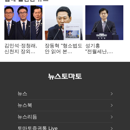
김민석·정청래,
장동혁 "형소법도
성기홍
신천지 장외
안 읽어 본
"전월세난,
설전…송영길
대통령…빛의
세금보단 수요·
"호남 계몽 규탄"
속도로 무너질
공급 문제"…닥공
것"
시사
뉴스
뉴스북
뉴스리듬
토마토증권통 Live