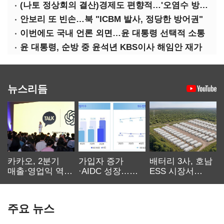
(나토 정상회의 결산)경제도 편향적…'오염수 방류'만 용인
안보리 또 빈손…북 "ICBM 발사, 정당한 방어권"
이번에도 국내 언론 외면…윤 대통령 선택적 소통
윤 대통령, 순방 중 윤석년 KBS이사 해임안 재가
뉴스리듬
카카오, 2분기
가입자 증가
배터리 3사, 호남
매출·영업익 역대
·AIDC 성장…
ESS 시장서
최대…에이전트
SKT 2분기 성장
‘격돌’
AI 수익화 관건
본궤도
주요 뉴스