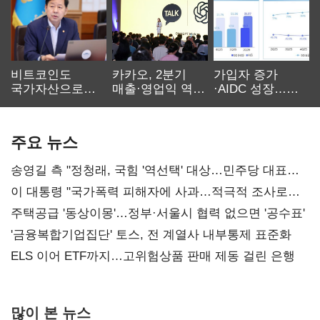
비트코인도
카카오, 2분기
가입자 증가
국가자산으로…'
매출·영업익 역대
·AIDC 성장…
보관·평가·처분'
최대…에이전트
SKT 2분기 성장
기준은 숙제
AI 수익화 관건
본궤도
주요 뉴스
송영길 측 "정청래, 국힘 '역선택' 대상…민주당 대표로
총선 지휘 못해"
이 대통령 "국가폭력 피해자에 사과…적극적 조사로
진실 밝혀야"
주택공급 '동상이몽'…정부·서울시 협력 없으면 '공수표'
'금융복합기업집단' 토스, 전 계열사 내부통제 표준화
ELS 이어 ETF까지…고위험상품 판매 제동 걸린 은행
많이 본 뉴스