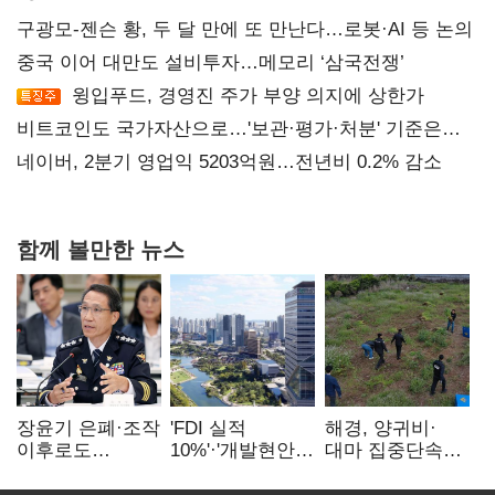
구광모-젠슨 황, 두 달 만에 또 만난다…로봇·AI 등 논의
중국 이어 대만도 설비투자…메모리 ‘삼국전쟁’
윙입푸드, 경영진 주가 부양 의지에 상한가
비트코인도 국가자산으로…'보관·평가·처분' 기준은
숙제
네이버, 2분기 영업익 5203억원…전년비 0.2% 감소
함께 볼만한 뉴스
장윤기 은폐·조작
'FDI 실적
해경, 양귀비·
이후로도
10%'·'개발현안
대마 집중단속…
정보유출·
산적'…
4개월 동안
내부비위…경찰
인천경제청장
249명 검거