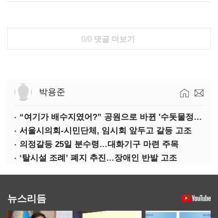
0/0
댓글 더보기
박용준
“여기가 배수지였어?” 공원으로 바뀐 '수돗물정거장'
서울시의회-시민단체, 임시회 앞두고 갈등 고조
의정갈등 25일 분수령…대화기구 마련 주목
‘탈시설 조례’ 폐지 추진…장애인 반발 고조
뉴스리듬