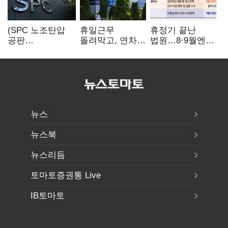
(SPC 노조탄압
휴일근무
휴정기 끝난
공판
돌려막고, 연차도
법원…8·9월엔
100회)⑫"허영인
통제…코레일
3특검 재판
도 책임 안 지는
승무현장의
'줄선고' 예정
'사회적합의'…
'아슬아슬한
남은 건 꼼수·
52시간'
탄압"
뉴스
뉴스북
뉴스리듬
토마토증권통 Live
IB토마토