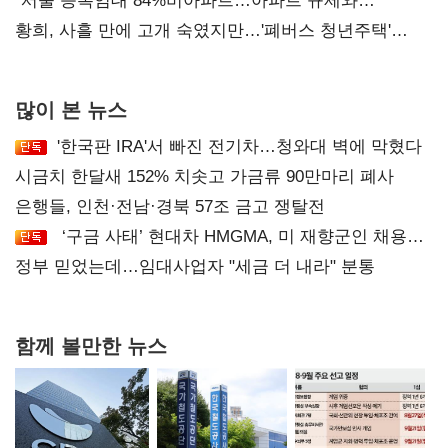
오차 당연"
"서울 등록임대 84%비아파트…아파트 규제와
달리해야"
황희, 사흘 만에 고개 숙였지만…'폐버스 청년주택'
후폭풍
많이 본 뉴스
'한국판 IRA'서 빠진 전기차…청와대 벽에 막혔다
시금치 한달새 152% 치솟고 가금류 90만마리 폐사
은행들, 인천·전남·경북 57조 금고 쟁탈전
‘구금 사태’ 현대차 HMGMA, 미 재향군인 채용
확대로 분위기 반전
정부 믿었는데…임대사업자 "세금 더 내라" 분통
함께 볼만한 뉴스