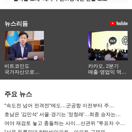
뉴스리듬
비트코인도
카카오, 2분기
국가자산으로…'
매출·영업익 역대
보관·평가·처분'
최대…에이전트
기준은 숙제
AI 수익화 관건
주요 뉴스
"속도전 넘어 전격전"에도…군공항 이전부터 주
52시간까지 '뇌관'
호남은 '김민석' 서울·경기는 '정청래'…최종 승자는
'안갯속'
여야 재검토 놓고 충돌하는 사이…선관위 "투표자 수