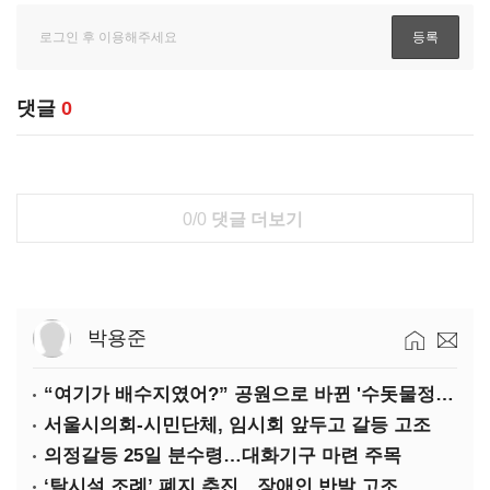
댓글
0
0/0
댓글 더보기
박용준
“여기가 배수지였어?” 공원으로 바뀐 '수돗물정거장'
서울시의회-시민단체, 임시회 앞두고 갈등 고조
의정갈등 25일 분수령…대화기구 마련 주목
‘탈시설 조례’ 폐지 추진…장애인 반발 고조