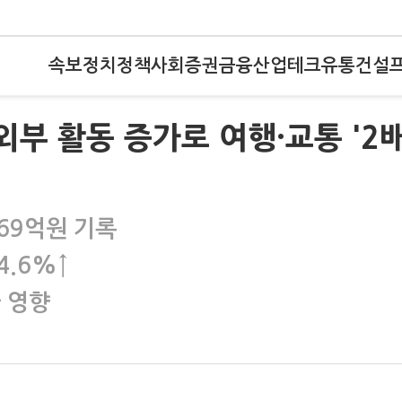
속보
정치
정책
사회
증권
금융
산업
테크
유통
건설
외부 활동 증가로 여행·교통 '2
69억원 기록
4.6%↑
 영향