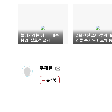
놀러가라는 정부, '내수
2월 생산·소비·투자 '
붐업' 실효성 글쎄
리플 증가'…반도체 
광공업 3.2%↓(1보)
주혜린
뉴스북