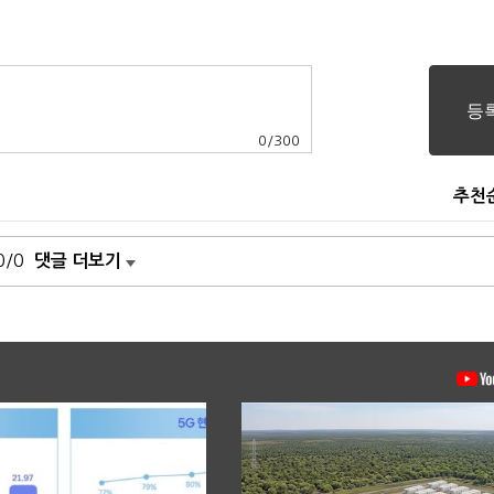
0
/
300
추천
0/0
댓글 더보기