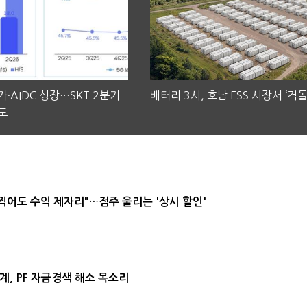
·AIDC 성장…SKT 2분기
배터리 3사, 호남 ESS 시장서 ‘격돌
도
 찍어도 수익 제자리"…점주 울리는 '상시 할인'
, PF 자금경색 해소 목소리