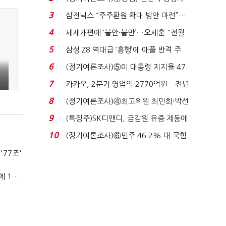
'초접전'…대통령 ...
3
삼전닉스 “주주환원 확대 방안 마련”…
로이터에 성명...
4
세제개편에 ‘불안·불만’…오세훈 "전월
세 구하기 더 ...
5
삼성 Z8 역대급 ‘흥행’에 애플 반격 주
목…9월 ‘폴...
6
(정기여론조사)⑤이 대통령 지지율 47.
7%…일주일 만에 ...
7
카카오, 2분기 영업익 2770억원…전년
비 36% 증가...
8
(정기여론조사)④최고위원 최민희·박선
원 '양강'…서미...
9
(특징주)SK디앤디, 금감원 유증 제동에
장 초반 상한가...
10
(정기여론조사)⑥민주 46.2% 대 국힘
31.0%…오차범위 밖 ...
77조'
(2024 예산안)첨단산업 2조1600억원…원전·방산·플랜트에 1조3000억원