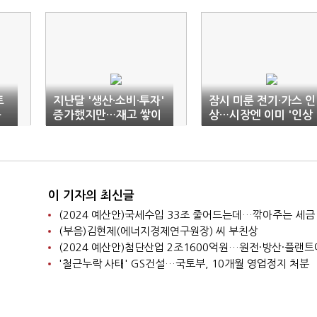
트
지난달 '생산·소비·투자'
잠시 미룬 전기·가스 인
등
증가했지만…재고 쌓이
상…시장엔 이미 '인상
고 가동률 줄어
시그널'
이 기자의 최신글
(2024 예산안)국세수입 33조 줄어드는데…깎아주는 세금 '
(부음)김현제(에너지경제연구원장) 씨 부친상
'철근누락 사태' GS건설…국토부, 10개월 영업정지 처분