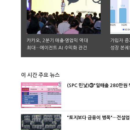
카카오, 2분기 매출·영업익 역대
가입자 증가
최대…에이전트 AI 수익화 관건
성장 본궤
이 시간 주요 뉴스
(SPC 민낯)③"일매출 280만원
"토지보다 금융이 병목"…건설업계