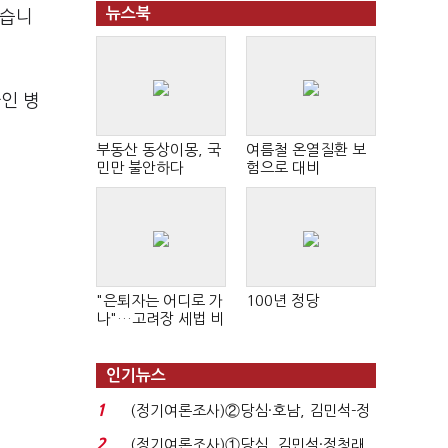
뉴스북
했습니
인 병
부동산 동상이몽, 국
여름철 온열질환 보
민만 불안하다
험으로 대비
"은퇴자는 어디로 가
100년 정당
나"…고려장 세법 비
판 확산
인기뉴스
1
(정기여론조사)②당심·호남, 김민석-정
청래 '초접전'...
2
(정기여론조사)①당심, 김민석·정청래