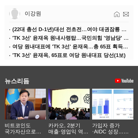
이강원
(22대 총선 D-1년)대선 전초전…여야 대권잠룡 명운 가른다
'TK 3선' 윤재옥 원내사령탑…국민의힘 '영남당' 전락(종합)
여당 원내대표에 'TK 3선' 윤재옥…총 65표 획득(상보)
'TK 3선' 윤재옥, 65표로 여당 원내대표 당선(1보)
뉴스리듬
비트코인도
카카오, 2분기
가입자 증가
국가자산으로…'
매출·영업익 역대
·AIDC 성장…
보관·평가·처분'
최대…에이전트
SKT 2분기 성장