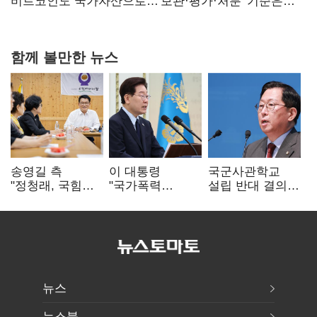
비트코인도 국가자산으로…'보관·평가·처분' 기준은
숙제
함께 볼만한 뉴스
송영길 측
이 대통령
국군사관학교
"정청래, 국힘
"국가폭력
설립 반대 결의안
'역선택' 대상…
피해자에 사과…
발의…유용원
민주당 대표로
적극적 조사로
"정치적 목적
총선 지휘 못해"
진실 밝혀야"
추진 즉각 중단"
뉴스
뉴스북