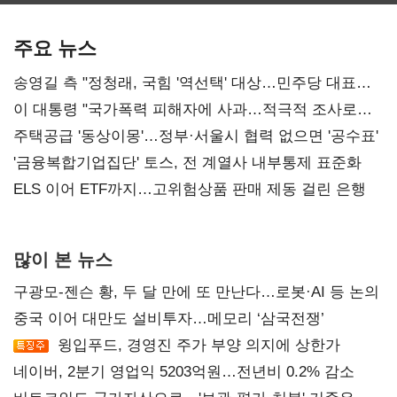
기준은 숙제
AI 수익화 관건
본궤도
주요 뉴스
송영길 측 "정청래, 국힘 '역선택' 대상…민주당 대표로
총선 지휘 못해"
이 대통령 "국가폭력 피해자에 사과…적극적 조사로
진실 밝혀야"
주택공급 '동상이몽'…정부·서울시 협력 없으면 '공수표'
'금융복합기업집단' 토스, 전 계열사 내부통제 표준화
ELS 이어 ETF까지…고위험상품 판매 제동 걸린 은행
많이 본 뉴스
구광모-젠슨 황, 두 달 만에 또 만난다…로봇·AI 등 논의
중국 이어 대만도 설비투자…메모리 ‘삼국전쟁’
윙입푸드, 경영진 주가 부양 의지에 상한가
네이버, 2분기 영업익 5203억원…전년비 0.2% 감소