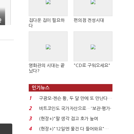
집다운 집이 필요하
편의점 전성시대
관
다
영화관의 시대는 끝
"CD로 구워오세요"
났다?
인기뉴스
1
구광모-젠슨 황, 두 달 만에 또 만난다…
로봇·AI 등 논...
2
비트코인도 국가자산으로…'보관·평가·
처분' 기준은 ...
3
(현장+)"팔 생각 접고 호가 높여
요"…'덜 똘똘한 한 채' 20...
4
(현장+)"12일엔 물건 다 들어와요"…