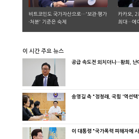
비트코인도 국가자산으로…'보관·평가
카카오, 
·처분' 기준은 숙제
최대…에이
이 시간 주요 뉴스
공급 속도전 외치더니…황희, 난
송영길 측 "정청래, 국힘 '역선
이 대통령 "국가폭력 피해자에 