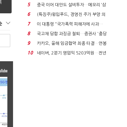
빈 매대 채우며 문 연 ...
5
중국 이어 대만도 설비투자…메모리 ‘삼
국전쟁’
6
(특징주)윙입푸드, 경영진 주가 부양 의
지에 상한가...
순
7
이 대통령 "국가폭력 피해자에 사과…
적극적 조사로 진...
8
국고채 담합 과징금 철퇴…증권사 '충당
금 폭탄' 우려...
9
카카오, 올해 임금협약 최종 타결…연봉
6.3% 인상·격려...
10
네이버, 2분기 영업익 5203억원…전년
비 0.2% 감소...