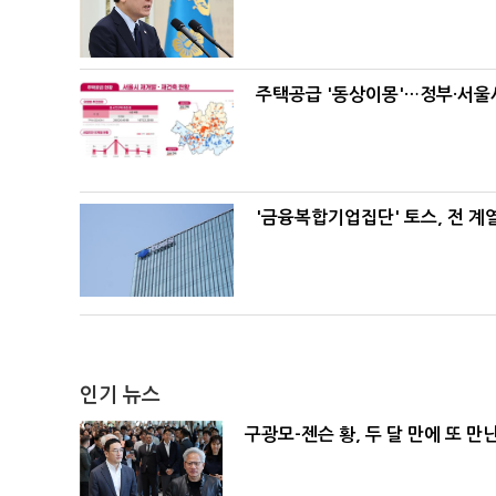
주택공급 '동상이몽'…정부·서울시
'금융복합기업집단' 토스, 전 
인기 뉴스
구광모-젠슨 황, 두 달 만에 또 만