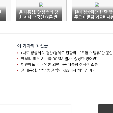
한
윤 대통령, 당정 협의 강
한미 정상회담 한 달 앞
화 지시…"국민 여론 반
두고 이문희 외교비서
영되도록"
교체
이 기자의 최신글
(나토 정상회의 결산)경제도 편향적…'오염수 방류'만 용인
안보리 또 빈손…북 "ICBM 발사, 정당한 방어권"
이번에도 국내 언론 외면…윤 대통령 선택적 소통
윤 대통령, 순방 중 윤석년 KBS이사 해임안 재가