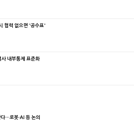
 협력 없으면 '공수표'
계열사 내부통제 표준화
난다…로봇·AI 등 논의