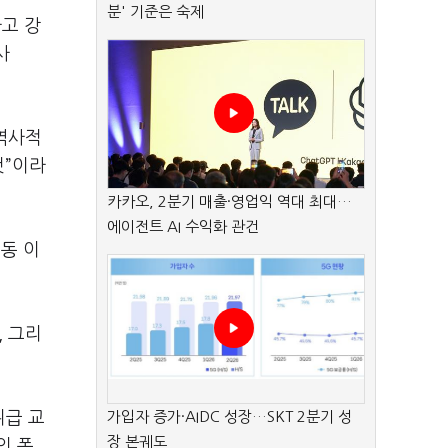
분' 기준은 숙제
고 강
사
 역사적
것”이라
카카오, 2분기 매출·영업익 역대 최대…
에이전트 AI 수익화 관건
동 이
, 그리
위급 교
가입자 증가·AIDC 성장…SKT 2분기 성
장 본궤도
의 폭