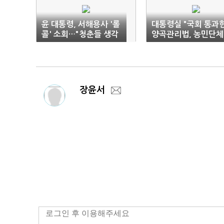
윤 대통령, 서해용사 '롤
대통령실 "국회 통과
콜' 소회…"청춘들 생각
양곡관리법, 농민단체
나 나도 모르게 눈물"
입장 듣고 종합판단"
장윤서