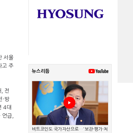
간 서울
다고 주
뉴스리듬
, 전
전·방
년 4대
 언급,
비트코인도 국가자산으로…'보관·평가·처