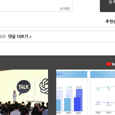
0
/
300
추천
0/0
댓글 더보기