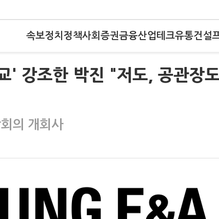
속보
정치
정책
사회
증권
금융
산업
테크
유통
건설
교' 강조한 박진 "저도, 공관장도
장회의 개회사