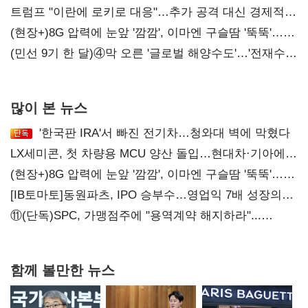
'하락'
트럼프 "이란에 로키로 대응"…추가 공격 대신 경제적
압박 시사
(현장+)8G 압력에 눈앞 '깜깜', 이마엔 구슬땀 '뚝뚝'…
화려한 에어쇼 뒤 땀방울
(민선 9기 한 달)④막 오른 '글로벌 해양수도'…'전재수
리더십' 시험대
많이 본 뉴스
'한국판 IRA'서 빠진 전기차…청와대 벽에 막혔다
LX세미콘, 첫 차량용 MCU 양산 돌입…현대차·기아에
공급
(현장+)8G 압력에 눈앞 '깜깜', 이마엔 구슬땀 '뚝뚝'…
화려한 에어쇼 뒤 땀방울
[IB토마토]동원파츠, IPO 승부수…영업익 7배 성장의
이면은 고객 편중
⑪(단독)SPC, 가맹점주에 "용역계약 해지하라"...
내팽개친 '사회적합의'
함께 볼만한 뉴스