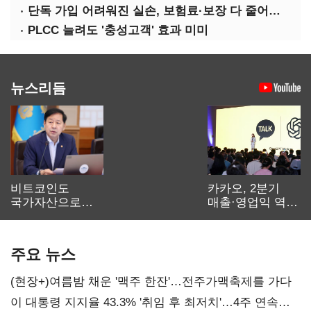
단독 가입 어려워진 실손, 보험료·보장 다 줄어든 5세대는?
PLCC 늘려도 '충성고객' 효과 미미
뉴스리듬
비트코인도
카카오, 2분기
국가자산으로…'
매출·영업익 역대
보관·평가·처분'
최대…에이전트
기준은 숙제
AI 수익화 관건
주요 뉴스
(현장+)여름밤 채운 '맥주 한잔'…전주가맥축제를 가다
이 대통령 지지율 43.3% '취임 후 최저치'…4주 연속