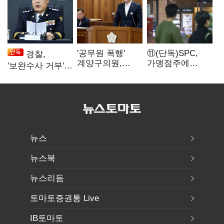
'공무원 폭행'
⑪(단독)SPC,
경찰,
계양구의원,
가맹점주에
'보완수사 거부'
윤리위 제명
"용역계약
땐 '인사 불이익·
의결…본회의
해지하라"...
수사자격 배제'
표결은?
내팽개친
'사회적합의'
뉴스
뉴스북
뉴스리듬
토마토증권통 Live
IB토마토