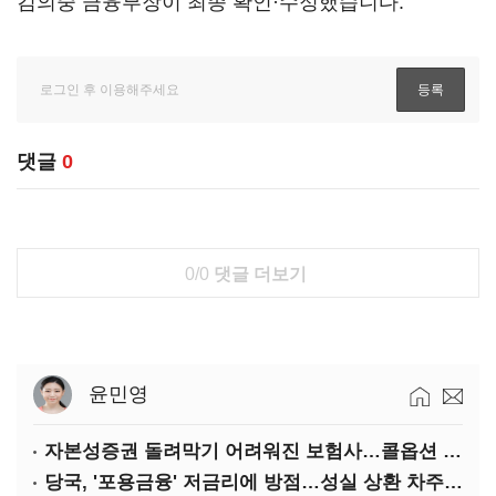
김의중 금융부장이 최종 확인·수정했습니다.
댓글
0
0/0
댓글 더보기
윤민영
자본성증권 돌려막기 어려워진 보험사…콜옵션 부담 급증
당국, '포용금융' 저금리에 방점…성실 상환 차주는 '역차별'