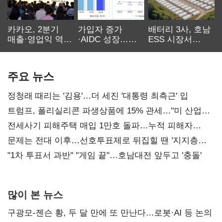
카카오, 2분기
가입자 증가
배터리 3사, 호남
매출·영업익 역대
·AIDC 성장…
ESS 시장서
최대…에이전트
SKT 2분기 성장
‘격돌’
AI 수익화 관건
본궤도
주요 뉴스
정청래 때리는 '김용'…더 세진 '대통령 최측근' 입
트럼프, 폴리실리콘 파생상품에 15% 관세…"미 산업
재건"
전세사기 피해주택 매입 1만호 돌파…누적 피해자
4만278명
문제는 전대 이후…선호투표제로 뒤집힐 땐 '지지층
불복'
"1차 투표서 과반" "게임 끝"…호남대전 앞두고 '충돌'
많이 본 뉴스
구광모-젠슨 황, 두 달 만에 또 만난다…로봇·AI 등 논의