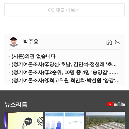
0/0
댓글 더보기
박주용
(시론)의견 없습니다
(정기여론조사)②당심·호남, 김민석-정청래 '초접전'
(정기여론조사)③2순위, 10명 중 4명 '송영길'…정청래 '한 자릿수'
(정기여론조사)④최고위원 최민희·박선원 '양강'…서미화·이성윤·임미애 뒤이어
뉴스리듬