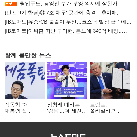
윙입푸드, 경영진 주가 부양 의지에 상한가
(민선 9기 한달)③'7조 채무' 곳간에 충격…추미애,
20년만에 '비상재정' 선언 승부수
[IB토마토]유증·CB 줄줄이 무산…코스닥 벌점 급증에
상폐 압박
[IB토마토]아워홈 떠난 구미현, 본느에 340억 베팅…
가족 지배체제 구축
함께 볼만한 뉴스
장동혁 "이
정청래 때리는
트럼프,
대통령 집
'김용'…더 세진
폴리실리콘
팔자마자 세금
'대통령 최측근'
파생상품에 15%
폭탄…'내로남불'"
입
관세…"미 산업
재건"