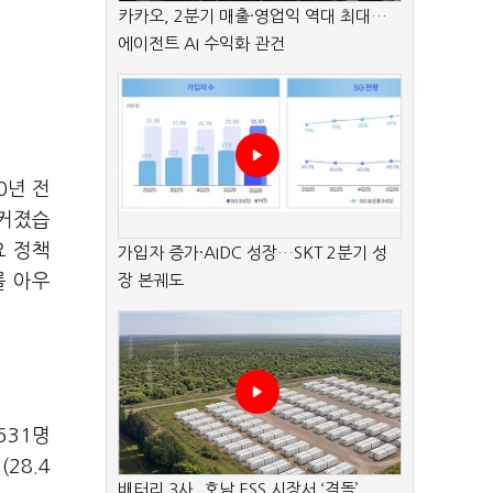
카카오, 2분기 매출·영업익 역대 최대…
에이전트 AI 수익화 관건
0년 전
 커졌습
요 정책
가입자 증가·AIDC 성장…SKT 2분기 성
를 아우
장 본궤도
631명
28.4
배터리 3사, 호남 ESS 시장서 ‘격돌’