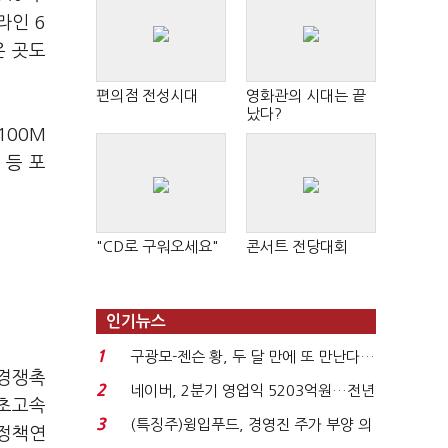
라인 6
은 곳도
편의점 전성시대
영화관의 시대는 끝
났다?
100M
 등 포
"CD로 구워오세요"
콘서트 전당대회
인기뉴스
1
구광모-젠슨 황, 두 달 만에 또 만난다…
 경쟁촉
로봇·AI 등 논...
2
네이버, 2분기 영업익 5203억원…전년
 초고속
비 0.2% 감소...
3
(특징주)윙입푸드, 경영진 주가 부양 의
신정책연