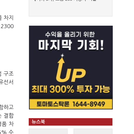
을 차지
2300
점 구조
 유선서
포함하고
는 결합
뉴스북
경품 차
6% 수