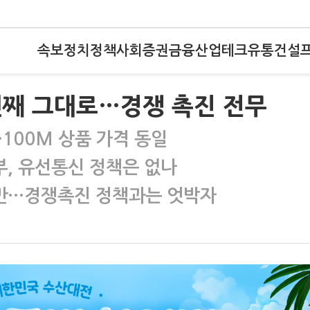
속보
정치
정책
사회
증권
금융
산업
테크
유통
건설
년째 그대로…경쟁 촉진 전무
100M 상품 가격 동일
, 유선통신 정책은 없나
만…경쟁촉진 정책과는 엇박자