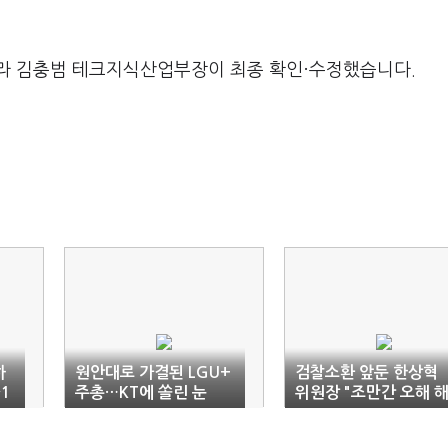
라 김충범 테크지식산업부장이 최종 확인·수정했습니다.
하
원안대로 가결된 LGU+
검찰소환 앞둔 한상혁
1
주총…KT에 쏠린 눈
위원장 "조만간 오해 
소될 것으로 생각"