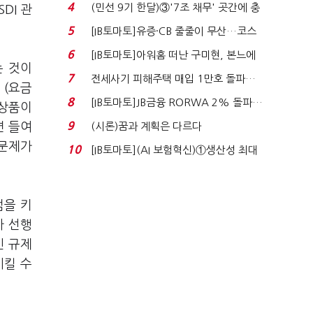
지에 상한가...
4
(민선 9기 한달)③'7조 채무' 곳간에 충
DI 관
격…추미애, 20년...
5
[IB토마토]유증·CB 줄줄이 무산…코스
닥 벌점 급증에 ...
6
[IB토마토]아워홈 떠난 구미현, 본느에
는 것이
340억 베팅…가...
7
전세사기 피해주택 매입 1만호 돌파…
 (요금
누적 피해자 4만2...
8
[IB토마토]JB금융 RORWA 2% 돌파…
합상품이
실적 견인은 은행 ...
9
면 들여
(시론)꿈과 계획은 다르다
 문제가
10
[IB토마토](AI 보험혁신)①생산성 최대
80% 개선…현실...
점을 키
가 선행
인 규제
시킬 수