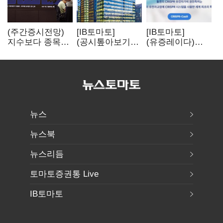
(주간증시전망)
[IB토마토]
[IB토마토]
지수보다 종목…
(공시톺아보기)
(유증레이다)
선별 장세
수주 공시, 왜
툴젠, 조달액
이어진다
바로 매출로
3분의 1 토막…
잡히지 않을까
특허소송
비용부터 챙긴다
뉴스
뉴스북
뉴스리듬
토마토증권통 Live
IB토마토