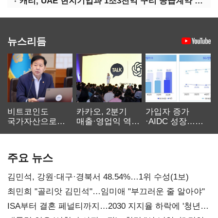
캐리, UAE 현지기업과 1조3천억 구리 공급계약 체결
뉴스리듬
비트코인도
카카오, 2분기
가입자 증가
국가자산으로…'
매출·영업익 역대
·AIDC 성장…
보관·평가·처분'
최대…에이전트
SKT 2분기 성장
기준은 숙제
AI 수익화 관건
본궤도
주요 뉴스
김민석, 강원·대구·경북서 48.54%…1위 수성(1보)
최민희 "골리앗 김민석"…임미애 "부끄러운 줄 알아야"
ISA부터 결혼 페널티까지…2030 지지율 하락에 '청년