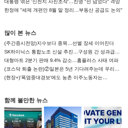
챙기기'
대통령 엮은 '신천지 사진조작'…친명 "선 넘었다" 격앙
한정애 "세제 개편안 8월 말 정리…부동산 공급도 논의"
많이 본 뉴스
(주간증시전망)지수보다 종목…선별 장세 이어진다
SK하이닉스 통합노조 신설 추진…구성원 간 성과급
불만 확산
대형마트 2분기 판매 9.4% 감소…홈플러스 사태 여파
(코스닥 퇴출 논란)②일본은 5년 기다려주는데 우리는
당장 퇴출?…시간만으론 부족한 코스닥 구하기
(현장+)'폭염중대경보'에도 농촌 이주노동자는
강행군…'야외작업 중지' 권고도 무시
함께 볼만한 뉴스