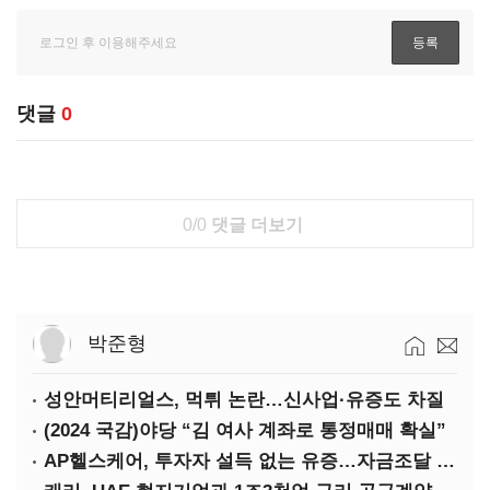
댓글
0
0/0
댓글 더보기
박준형
성안머티리얼스, 먹튀 논란…신사업·유증도 차질
(2024 국감)야당 “김 여사 계좌로 통정매매 확실”
AP헬스케어, 투자자 설득 없는 유증…자금조달 ‘빨간불’