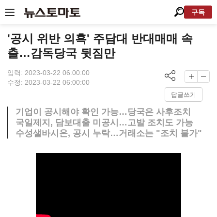
구독
'공시 위반 의혹' 주담대 반대매매 속
출…감독당국 뒷짐만
입력: 2023-03-22 06:00:00
수정: 2023-03-22 06:00:00
답글쓰기
기업이 공시해야 확인 가능…당국은 사후조치
국일제지, 담보대출 미공시…고발 조치도 가능
수성샐바시온, 공시 누락…거래소는 "조치 불가"