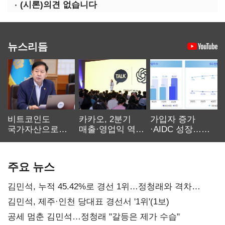
(시론)의견 없습니다
뉴스리듬
비트코인도
카카오, 2분기
가입자 증가
국가자산으로…'
매출·영업익 역대
·AIDC 성장…
보관·평가·처분'
최대…에이전트
SKT 2분기 성장
기준은 숙제
AI 수익화 관건
본궤도
주요 뉴스
김민석, 누적 45.42%로 경선 1위…정청래와 격차
0.86%p(2보)
김민석, 제주·인천 당대표 경선서 '1위'(1보)
공세 멈춘 김민석…정청래 "갈등은 제가 수습"