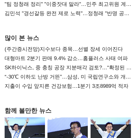
"팀 정청래 정리" "이중잣대 말라"…민주 최고위원 계파
다툼 격화
김민석 "경선갈등 완전 제로 노력"…정청래 "반명 공세
사과부터"
많이 본 뉴스
(주간증시전망)지수보다 종목…선별 장세 이어진다
대형마트 2분기 판매 9.4% 감소…홈플러스 사태 여파
SK하이닉스, 중 충칭 공장 지분매각 검토?…“확정된 바
없어”
“-30℃ 이하도 난방 거뜬”…삼성, 미 국립연구소와 개발
협력
지출이 수입 앞지른 건강보험…1분기 3조8989억 적자
함께 볼만한 뉴스