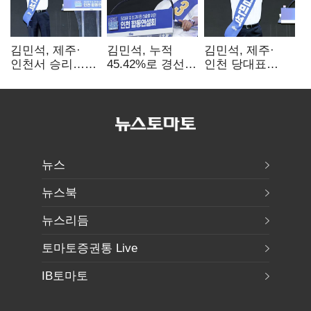
김민석, 제주·
김민석, 누적
김민석, 제주·
인천서 승리…
45.42%로 경선
인천 당대표
누적 득표율 '1위
1위…정청래와
경선서 '1위'(1보)
탈환'(종합)
격차
0.86%p(2보)
뉴스
뉴스북
뉴스리듬
토마토증권통 Live
IB토마토