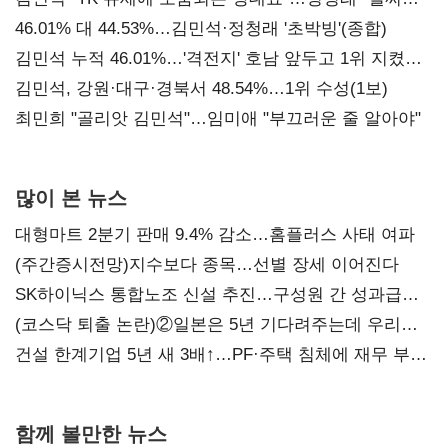
대표된 양 당직 배분"
46.01% 대 44.53%…김민석·정청래 '초박빙'(종합)
김민석 누적 46.01%…'격전지' 호남 앞두고 1위 지켰다
(2보)
김민석, 강원·대구·경북서 48.54%…1위 수성(1보)
최민희 "골리앗 김민석"…임미애 "부끄러운 줄 알아야"
많이 본 뉴스
대형마트 2분기 판매 9.4% 감소…홈플러스 사태 여파
(주간증시전망)지수보다 종목…선별 장세 이어진다
SK하이닉스 통합노조 신설 추진…구성원 간 성과급
불만 확산
(코스닥 퇴출 논란)②일본은 5년 기다려주는데 우리는
당장 퇴출?…시간만으론 부족한 코스닥 구하기
건설 한계기업 5년 새 3배↑…PF·주택 침체에 재무 부담
확대
함께 볼만한 뉴스