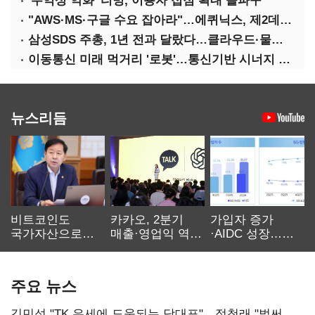
'수익성 악화' 티빙, 이용자 접점 확대 돌파구
"AWS·MS·구글 수요 잡아라"…에퀴닉스, 제2데이터센터 건립 속도
삼성SDS 주총, 1년 전과 달랐다…클라우드·물류에 '올인'
이동통신 미래 먹거리 '로봇'…통신기반 시너지 기대
뉴스리듬
비트코인도
카카오, 2분기
가입자 증가
국가자산으로…'
매출·영업익 역대
·AIDC 성장…
보관·평가·처분'
최대…에이전트
SKT 2분기 성장
기준은 숙제
AI 수익화 관건
본궤도
주요 뉴스
김민석 "TK 유세에 도움되는 당대표"…정청래 "벌써