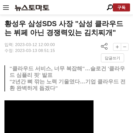
구독
황성우 삼성SDS 사장 "삼성 클라우드
는 뷔페 아닌 경쟁력있는 김치찌개"
입력: 2023-03-12 12:00:00
수정: 2023-03-13 08:51:15
답글쓰기
"클라우드 서비스, 너무 복잡해"…슬로건 '클라우
드 심플리 핏' 발표
"2년간 뼈 깎는 노력 기울였다…기업 클라우드 전
환 완벽하게 돕겠다"