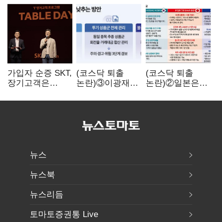
가입자 순증 SKT,
(코스닥 퇴출
(코스닥 퇴출
장기고객은
논란)③이광재
논란)②일본은
CEO가 직접
"과속 잡더라도
5년
챙긴다
자동차 없애지는
기다려주는데
말아야"
우리는 당장
퇴출?…
시간만으론
부족한 코스닥
구하기
뉴스
뉴스북
뉴스리듬
토마토증권통 Live