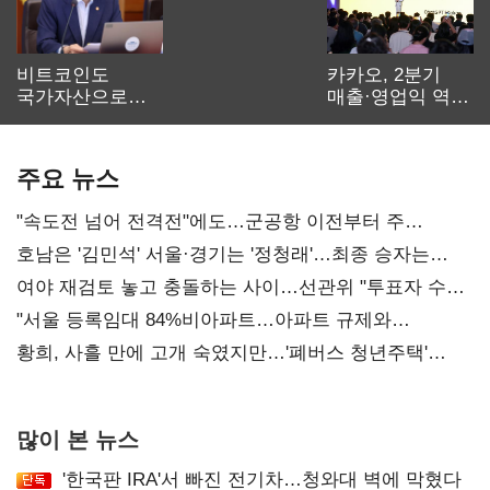
비트코인도
카카오, 2분기
국가자산으로…'
매출·영업익 역대
보관·평가·처분'
최대…에이전트
기준은 숙제
AI 수익화 관건
주요 뉴스
"속도전 넘어 전격전"에도…군공항 이전부터 주
52시간까지 '뇌관'
호남은 '김민석' 서울·경기는 '정청래'…최종 승자는
'안갯속'
여야 재검토 놓고 충돌하는 사이…선관위 "투표자 수
오차 당연"
"서울 등록임대 84%비아파트…아파트 규제와
달리해야"
황희, 사흘 만에 고개 숙였지만…'폐버스 청년주택'
후폭풍
많이 본 뉴스
'한국판 IRA'서 빠진 전기차…청와대 벽에 막혔다