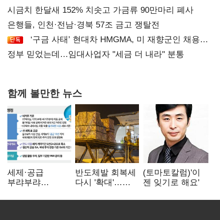
시금치 한달새 152% 치솟고 가금류 90만마리 폐사
은행들, 인천·전남·경북 57조 금고 쟁탈전
‘구금 사태’ 현대차 HMGMA, 미 재향군인 채용
확대로 분위기 반전
정부 믿었는데…임대사업자 "세금 더 내라" 분통
함께 볼만한 뉴스
세제·공급
반도체발 회복세
(토마토칼럼)'이
부랴부랴
다시 '확대'…
젠 잊기로 해요'
재검토…'구윤철·
제조업 생산
김윤덕' 책임론
5.8% 반등