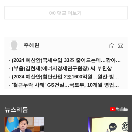
0/0
댓글 더보기
주혜린
(2024 예산안)국세수입 33조 줄어드는데…깎아주는 세금 '77조'
(부음)김현제(에너지경제연구원장) 씨 부친상
(2024 예산안)첨단산업 2조1600억원…원전·방산·플랜트에 1조3000억원
'철근누락 사태' GS건설…국토부, 10개월 영업정지 처분
뉴스리듬