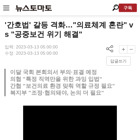
구독
'간호법' 갈등 격화…"의료체계 혼란" v
s "공중보건 위기 해결"
입력: 2023-03-13 05:00:00
수정: 2023-03-13 05:00:00
답글쓰기
이달 국회 본회의서 부의·표결 예정
의협 "특정 직역만을 위한 과잉 입법"
간협 "보건의료 환경 맞춰 역할 규정 필요"
복지부 "조정·협의돼야, 논의 더 필요"