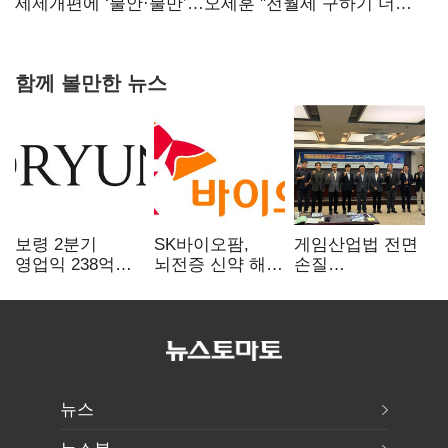
보내
세제개편에 ‘불안·불만’…오세훈 "전월세 구하기 더
힘들어질 것"
함께 볼만한 뉴스
보령 2분기
SK바이오팜,
게임산업법 전면
영업익 238억…
뇌전증 신약 해외
손질
전년 대비 6.2%↓
흥행 발판…
공감대…"낡은
차세대 신약 개발
규제 걷고
속도
안전장치 촘촘히
해야"
뉴스