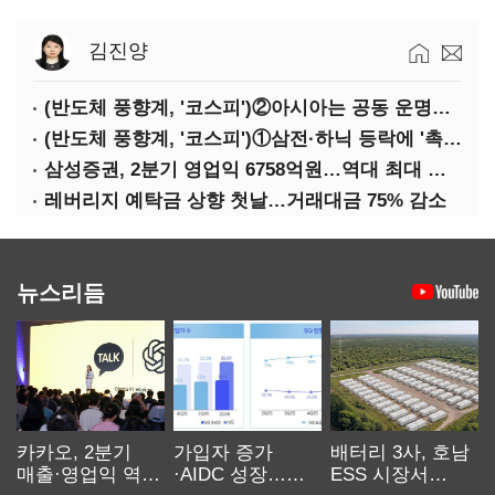
김진양
(반도체 풍향계, '코스피')②아시아는 공동 운명체?…일본·대만도 '동반 출렁'
(반도체 풍향계, '코스피')①삼전·하닉 등락에 '촉각'…코스피·나스닥 '한 몸'
삼성증권, 2분기 영업익 6758억원…역대 최대 경신
레버리지 예탁금 상향 첫날…거래대금 75% 감소
뉴스리듬
카카오, 2분기
가입자 증가
배터리 3사, 호남
매출·영업익 역대
·AIDC 성장…
ESS 시장서