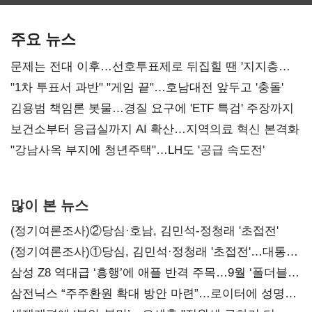
최대…에이전트
SKT 2분기 성장
‘격돌’
AI 수익화 관건
본궤도
주요 뉴스
문제는 전대 이후…선호투표제로 뒤집힐 땐 '지지층
불복'
"1차 투표서 과반" "게임 끝"…호남대전 앞두고 '충돌'
김용범 책임론 봇물…경질 요구에 'ETF 특검' 주장까지
보건소부터 응급실까지 AI 확산…지역의료 혁신 본격화
"강남사옥 부지에 청년주택"…LH도 '공급 속도전'
많이 본 뉴스
(정기여론조사)②당심·호남, 김민석-정청래 '초접전'
(정기여론조사)①당심, 김민석·정청래 '초접전'…대통령
지지도 '50% 아래로'(종합)
삼성 Z8 역대급 ‘흥행’에 애플 반격 주목…9월 ‘폴더블
대전’
삼전닉스 “주주환원 확대 방안 마련”…로이터에 성명