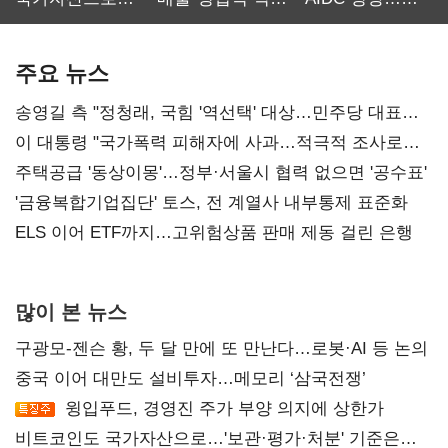
보관·평가·처분'
최대…에이전트
SKT 2분기 성장
기준은 숙제
AI 수익화 관건
본궤도
주요 뉴스
송영길 측 "정청래, 국힘 '역선택' 대상…민주당 대표로
총선 지휘 못해"
이 대통령 "국가폭력 피해자에 사과…적극적 조사로
진실 밝혀야"
주택공급 '동상이몽'…정부·서울시 협력 없으면 '공수표'
'금융복합기업집단' 토스, 전 계열사 내부통제 표준화
ELS 이어 ETF까지…고위험상품 판매 제동 걸린 은행
많이 본 뉴스
구광모-젠슨 황, 두 달 만에 또 만난다…로봇·AI 등 논의
중국 이어 대만도 설비투자…메모리 ‘삼국전쟁’
윙입푸드, 경영진 주가 부양 의지에 상한가
비트코인도 국가자산으로…'보관·평가·처분' 기준은