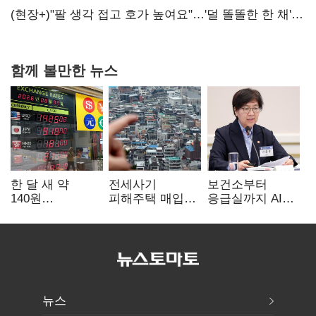
숙제
(현장+)"팔 생각 접고 호가 높여요"…'덜 똘똘한 한 채'
20억 키맞추기
함께 볼만한 뉴스
한 달 새 약
전세사기
보건소부터
140원
피해주택 매입
응급실까지 AI
급락…'역대급
1만호 돌파…
확산…지역의료
엔저'에 원화
누적 피해자
혁신 본격화
변곡점
4만278명
뉴스