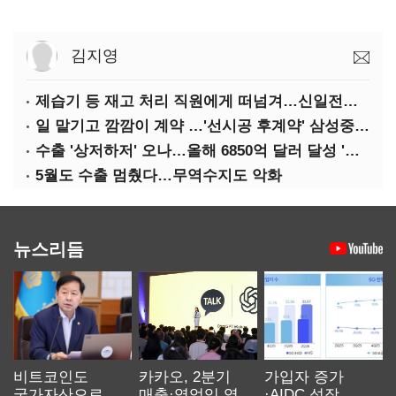
김지영
제습기 등 재고 처리 직원에게 떠넘겨…신일전자 '과징금 처벌'
일 맡기고 깜깜이 계약 …'선시공 후계약' 삼성중공업 덜미
수출 '상저하저' 오나…올해 6850억 달러 달성 '빨간불'
5월도 수출 멈췄다…무역수지도 악화
뉴스리듬
비트코인도
카카오, 2분기
가입자 증가
국가자산으로…'
매출·영업익 역대
·AIDC 성장…