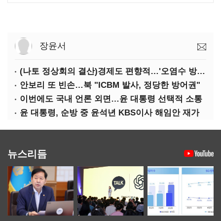
장윤서
(나토 정상회의 결산)경제도 편향적…'오염수 방류'만 용인
안보리 또 빈손…북 "ICBM 발사, 정당한 방어권"
이번에도 국내 언론 외면…윤 대통령 선택적 소통
윤 대통령, 순방 중 윤석년 KBS이사 해임안 재가
뉴스리듬