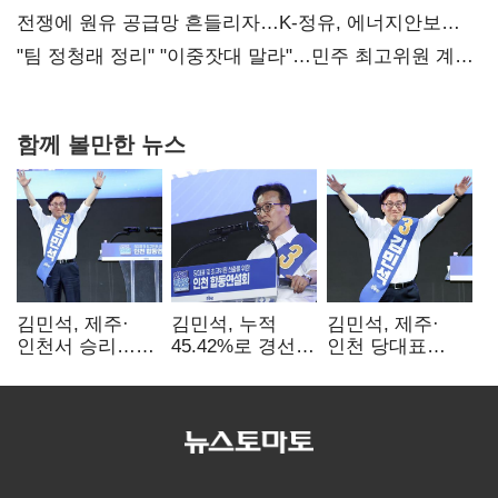
때리기
전쟁에 원유 공급망 흔들리자…K-정유, 에너지안보
핵심으로 재부상
"팀 정청래 정리" "이중잣대 말라"…민주 최고위원 계파
다툼 격화
함께 볼만한 뉴스
김민석, 제주·
김민석, 누적
김민석, 제주·
인천서 승리…
45.42%로 경선
인천 당대표
누적 득표율 '1위
1위…정청래와
경선서 '1위'(1보)
탈환'(종합)
격차
0.86%p(2보)