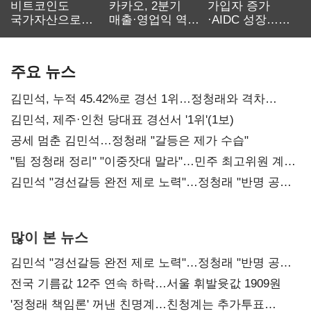
비트코인도
카카오, 2분기
가입자 증가
국가자산으로…'
매출·영업익 역대
·AIDC 성장…
보관·평가·처분'
최대…에이전트
SKT 2분기 성장
기준은 숙제
AI 수익화 관건
본궤도
주요 뉴스
김민석, 누적 45.42%로 경선 1위…정청래와 격차
0.86%p(2보)
김민석, 제주·인천 당대표 경선서 '1위'(1보)
공세 멈춘 김민석…정청래 "갈등은 제가 수습"
"팀 정청래 정리" "이중잣대 말라"…민주 최고위원 계파
다툼 격화
김민석 "경선갈등 완전 제로 노력"…정청래 "반명 공세
사과부터"
많이 본 뉴스
김민석 "경선갈등 완전 제로 노력"…정청래 "반명 공세
사과부터"
전국 기름값 12주 연속 하락…서울 휘발윳값 1909원
'정청래 책임론' 꺼낸 친명계…친청계는 추가투표