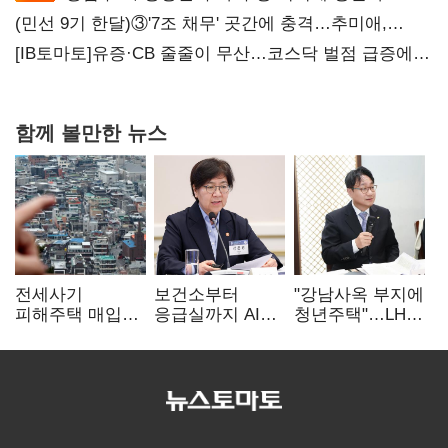
(민선 9기 한달)③'7조 채무' 곳간에 충격…추미애,
20년만에 '비상재정' 선언 승부수
[IB토마토]유증·CB 줄줄이 무산…코스닥 벌점 급증에
상폐 압박
함께 볼만한 뉴스
전세사기
보건소부터
"강남사옥 부지에
피해주택 매입
응급실까지 AI
청년주택"…LH도
1만호 돌파…
확산…지역의료
'공급 속도전'
누적 피해자
혁신 본격화
4만278명