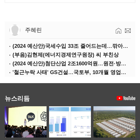
주혜린
(2024 예산안)국세수입 33조 줄어드는데…깎아주는 세금 '77조'
(부음)김현제(에너지경제연구원장) 씨 부친상
(2024 예산안)첨단산업 2조1600억원…원전·방산·플랜트에 1조3000억원
'철근누락 사태' GS건설…국토부, 10개월 영업정지 처분
뉴스리듬