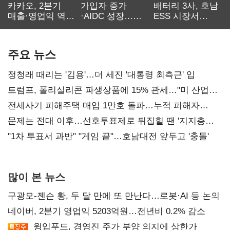
카카오, 2분기
가입자 증가
배터리 3사, 호남
매출·영업익 역대
·AIDC 성장…
ESS 시장서
최대…에이전트
SKT 2분기 성장
‘격돌’
AI 수익화 관건
본궤도
주요 뉴스
정청래 때리는 '김용'…더 세진 '대통령 최측근' 입
트럼프, 폴리실리콘 파생상품에 15% 관세…"미 산업
재건"
전세사기 피해주택 매입 1만호 돌파…누적 피해자
4만278명
문제는 전대 이후…선호투표제로 뒤집힐 땐 '지지층
불복'
"1차 투표서 과반" "게임 끝"…호남대전 앞두고 '충돌'
많이 본 뉴스
구광모-젠슨 황, 두 달 만에 또 만난다…로봇·AI 등 논의
네이버, 2분기 영업익 5203억원…전년비 0.2% 감소
윙입푸드, 경영진 주가 부양 의지에 상한가