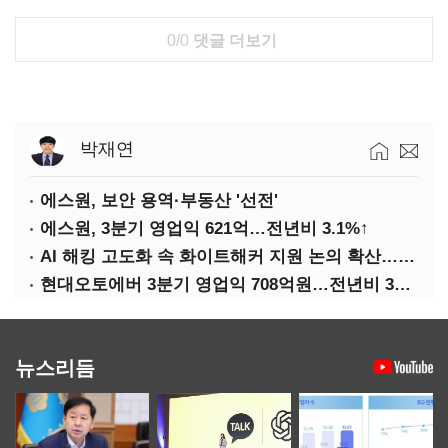
0/0
댓글 더보기
박재연
에스원, 보안 용역·부동산 '선전'
에스원, 3분기 영업익 621억…전년비 3.1%↑
AI 해킹 고도화 속 화이트해커 지원 논의 확산…'버그바운티' 재조명
현대오토에버 3분기 영업익 708억원…전년비 34.8%↑
뉴스리듬