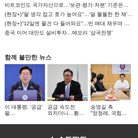
비트코인도 국가자산으로…'보관·평가·처분' 기준은
숙제
(현장+)"팔 생각 접고 호가 높여요"…'덜 똘똘한 한 채'
20억 키맞추기
(현장+)"12일엔 물건 다 들어와요"…빈 매대 채우며 문
연 홈플러스
중국 이어 대만도 설비투자…메모리 ‘삼국전쟁’
함께 볼만한 뉴스
이 대통령, '공급'
공급 속도전
송영길 측
팔
외치더니…황희,
"정청래, 국힘
걷어붙였는데…
난데없이 '폐버스
'역선택' 대상…
여 내부선
리모델링' 제안
민주당 대표로
'부동산
총선 지휘 못해"
망언'(종합)