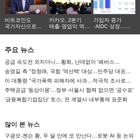
비트코인도
카카오, 2분기
가입자 증가
국가자산으로…'
매출·영업익 역대
·AIDC 성장…
보관·평가·처분'
최대…에이전트
SKT 2분기 성장
기준은 숙제
AI 수익화 관건
본궤도
주요 뉴스
공급 속도전 외치더니…황희, 난데없이 '폐버스
리모델링' 제안
송영길 측 "정청래, 국힘 '역선택' 대상…민주당 대표로
총선 지휘 못해"
이 대통령 "국가폭력 피해자에 사과…적극적 조사로
진실 밝혀야"
주택공급 '동상이몽'…정부·서울시 협력 없으면 '공수표'
'금융복합기업집단' 토스, 전 계열사 내부통제 표준화
많이 본 뉴스
구광모-젠슨 황, 두 달 만에 또 만난다…로봇·AI 등 논의