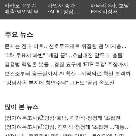
카카오, 2분기
가입자 증가
배터리 3사, 호남
매출·영업익 역대
·AIDC 성장…
ESS 시장서
최대…에이전트
SKT 2분기 성장
‘격돌’
AI 수익화 관건
본궤도
주요 뉴스
문제는 전대 이후…선호투표제로 뒤집힐 땐 '지지층
불복'
"1차 투표서 과반" "게임 끝"…호남대전 앞두고 '충돌'
김용범 책임론 봇물…경질 요구에 'ETF 특검' 주장까지
보건소부터 응급실까지 AI 확산…지역의료 혁신 본격화
"강남사옥 부지에 청년주택"…LH도 '공급 속도전'
많이 본 뉴스
(정기여론조사)②당심·호남, 김민석-정청래 '초접전'
(정기여론조사)①당심, 김민석·정청래 '초접전'…대통령