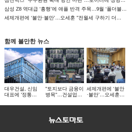
지지도 '50% 아래로'(종합)
삼전닉스 “주주환원 확대 방안 마련”…로이터에 성명
보내
삼성 Z8 역대급 ‘흥행’에 애플 반격 주목…9월 ‘폴더블
대전’
세제개편에 ‘불안·불만’…오세훈 "전월세 구하기 더
힘들어질 것"
함께 볼만한 뉴스
대우건설, 신임
"토지보다 금융이
세제개편에 ‘불안
대표에 '정통
병목"…건설업계,
·불만’…오세훈
대우맨' 이강석
PF 자금경색
"전월세 구하기
부사장 내정
해소 목소리
더 힘들어질 것"