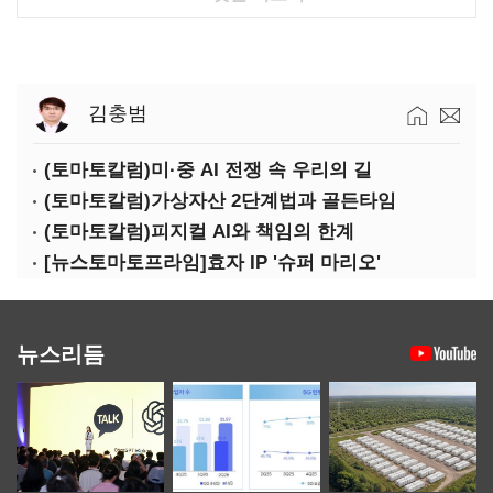
김충범
(토마토칼럼)미·중 AI 전쟁 속 우리의 길
(토마토칼럼)가상자산 2단계법과 골든타임
(토마토칼럼)피지컬 AI와 책임의 한계
[뉴스토마토프라임]효자 IP '슈퍼 마리오'
뉴스리듬