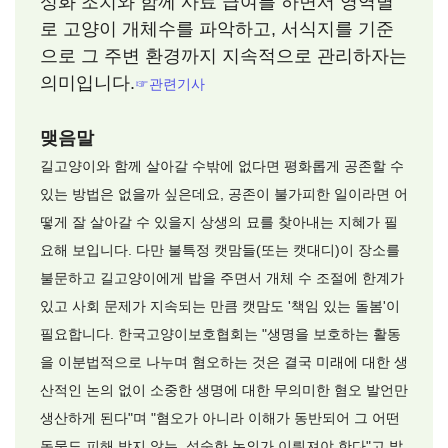
성화 조치와 함께 사료 급여를 하면서 영역별
로 고양이 개체수를 파악하고, 서식지를 기준
으로 그 주변 환경까지 지속적으로 관리하자는
의미입니다.
☞관련기사
맺음말
길고양이와 함께 살아갈 수밖에 없다면 평화롭게 공존할 수
있는 방법은 없을까 싶은데요, 공존이 불가피한 일이라면 어
떻게 잘 살아갈 수 있을지 상생의 묘를 찾아내는 지혜가 필
요해 보입니다. 다만 불특정 캣맘들(또는 캣대디)이 장소를
불문하고 길고양이에게 밥을 주면서 개체 수 조절에 한계가
있고 사회 문제가 지속되는 만큼 캣맘도 '책임 있는 돌봄'이
필요합니다. 한국고양이보호협회는 "생명을 보호하는 활동
을 이분법적으로 나누며 혐오하는 것은 결국 미래에 대한 생
산적인 논의 없이 소중한 생명에 대한 무의미한 혐오 발언만
생산하게 된다"며 "혐오가 아니라 이해가 동반되어 그 어떤
동물도 피해 받지 않는, 성숙한 논의가 이뤄져야 한다"고 밝