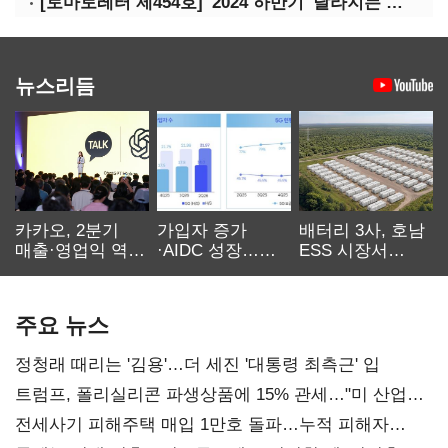
[토마토레터 제454호] '2024 하반기' 달라지는 정책들 정리(하)
뉴스리듬
카카오, 2분기
가입자 증가
배터리 3사, 호남
매출·영업익 역대
·AIDC 성장…
ESS 시장서
최대…에이전트
SKT 2분기 성장
‘격돌’
AI 수익화 관건
본궤도
주요 뉴스
정청래 때리는 '김용'…더 세진 '대통령 최측근' 입
트럼프, 폴리실리콘 파생상품에 15% 관세…"미 산업
재건"
전세사기 피해주택 매입 1만호 돌파…누적 피해자