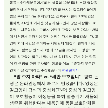
동물보호단체분들에게'라는 제목의 12분 58초 분량 영상을
올리면서 시작됐습니다. "생태계를 해치는 길고양이들에게
밥을 주지 말라”는 취지인데요, 조회수가 현재 170만건을
돌파했고 6만개 가까운 댓글이 달리면서 많은 사람들이 호
응했기 때문입니다. 그러자 이번엔 고양이 보호 단체가 반박
에 나서면서 온라인상 캣맘 논쟁이 다시금 불붙었습니다. 고
양이 학대 사건을 추적하는 시민단체 ‘팀캣’이 반박에 나선
건데요. 팀캣은 인스타그램에 "댓글을 봤다면 그 영상으로
인해 길고양이 혐오가 얼마나 더 심해질지, 근거 없는 말들
이 한 생명을 향한 무차별적 혐오를 어느 수준까지 부추긴
건지 아실 것"이라고 주장했습니다.
☞
관련기사
-“밥 주지 마라” vs “새만 보호받냐
” : 양측 논
쟁은 온라인상에서 빠르게 번졌습니다. 영상은
길고양이 급식과 중성화(TNR) 중심의 길고양
이 보호활동이 야생동물 특히 멸종위기 새들의
생존을 위협한다는 내용인데 동물보호단체들