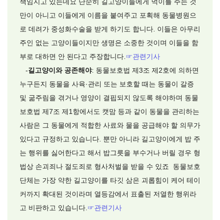
책임지고 있는데요 단순히 길고양이들에게 먹이를 주는 것
만이 아니고 이들에게 이름을 붙여주고 포획해 동물병원으
로 데려가 중성화수술을 받게 하기도 합니다. 이들은 아무리
주인 없는 고양이들이지만 생명은 소중한 것이며 이들을 함
부로 대하면 안 된다고 주장합니다.
☞관련기사
-
길고양이와 공존해야
: 동물보호법 제3조 제2호에 의하면
누구든지 동물을 사육·관리 또는 보호할 때는 동물이 갈증
및 굶주림을 겪거나 영양이 결핍되지 않도록 해야하며 동물
보호법 제7조 제1항에서도 캣맘 등과 같이 동물을 관리하는
사람은 그 동물에게 적합한 사료와 물을 공급해야 할 의무가
있다고 규정하고 있습니다. 뿐만 아니라 길고양이에게 밥 주
는 행위를 싫어한다고 해서 밥그릇을 부수거나 버릴 경우 형
법상 손괴죄나 절도죄로 형사처벌을 받을 수 있죠 동물보호
단체는 가장 약한 길고양이를 타깃 삼은 괴롭힘이 케어 테이
커까지 확대된 것이라며 열등감에서 표출된 저열한 행위라
고 비판하고 있습니다.
☞관련기사