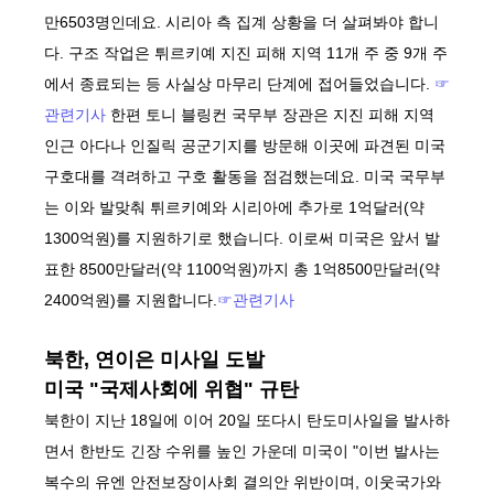
만6503명인데요. 시리아 측 집계 상황을 더 살펴봐야 합니
다. 구조 작업은 튀르키예 지진 피해 지역 11개 주 중 9개 주
에서 종료되는 등 사실상 마무리 단계에 접어들었습니다.
☞
관련기사
한편 토니 블링컨 국무부 장관은 지진 피해 지역
인근 아다나 인질릭 공군기지를 방문해 이곳에 파견된 미국
구호대를 격려하고 구호 활동을 점검했는데요. 미국 국무부
는 이와 발맞춰 튀르키예와 시리아에 추가로 1억달러(약
1300억원)를 지원하기로 했습니다. 이로써 미국은 앞서 발
표한 8500만달러(약 1100억원)까지 총 1억8500만달러(약
2400억원)를 지원합니다.
☞관련기사
북한, 연이은 미사일 도발
미국 "국제사회에 위협" 규탄
북한이 지난 18일에 이어 20일 또다시 탄도미사일을 발사하
면서 한반도 긴장 수위를 높인 가운데 미국이 "이번 발사는
복수의 유엔 안전보장이사회 결의안 위반이며, 이웃국가와