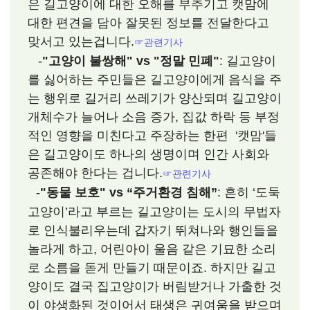
은 길고양이에 대한 오해를 부추기고 캣맘에
대한 편견을 담아 잘못된 정보를 전달한다고
맞서고 있는겁니다.
☞
관련기사
-
"고양이 불쌍해" vs "정말 민폐"
: 길고양이
를 싫어하는 주민들은 길고양이에게 음식을 주
는 행위로 길거리 쓰레기가 양산되며 길고양이
개체수가 늘어나 소음 증가, 집값 하락 등 부정
적인 영향을 미친다고 주장하는 한편 '캣맘'들
은 길고양이도 하나의 생명이며 인간 사회와
공존해야 한다는 겁니다.
☞관련기사
-
"동물 보호" vs “주거환경 침해”
: 흔히 ‘도둑
고양이’라고 부르는 길고양이는 도시의 무법자
로 인식불리우는데 갑자기 뛰쳐나와 행인들을
놀라게 하고, 어린아이 울음 같은 기묘한 소리
로 소름을 돋게 만들기 때문이죠. 하지만 길고
양이도 결국 집고양이가 버림받거나 가출한 것
이 야생화된 것이어서 태생은 귀여움을 받으며