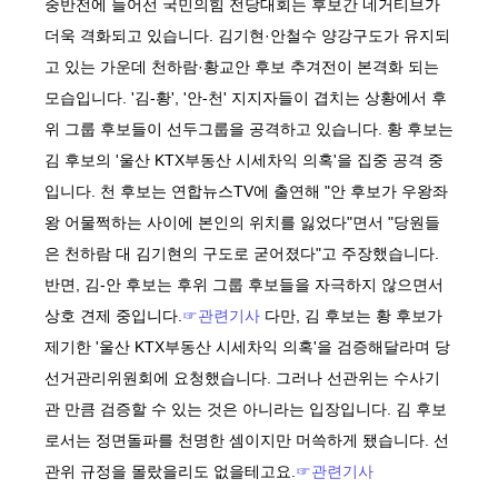
중반전에 들어선 국민의힘 전당대회는 후보간 네거티브가
더욱 격화되고 있습니다. 김기현·안철수 양강구도가 유지되
고 있는 가운데 천하람·황교안 후보 추겨전이 본격화 되는
모습입니다. '김-황', '안-천' 지지자들이 겹치는 상황에서 후
위 그룹 후보들이 선두그룹을 공격하고 있습니다. 황 후보는
김 후보의 '울산 KTX부동산 시세차익 의혹'을 집중 공격 중
입니다. 천 후보는 연합뉴스TV에 출연해 "안 후보가 우왕좌
왕 어물쩍하는 사이에 본인의 위치를 잃었다"면서 "당원들
은 천하람 대 김기현의 구도로 굳어졌다"고 주장했습니다.
반면, 김-안 후보는 후위 그룹 후보들을 자극하지 않으면서
상호 견제 중입니다.
☞관련기사
다만, 김 후보는 황 후보가
제기한 '울산 KTX부동산 시세차익 의혹'을 검증해달라며 당
선거관리위원회에 요청했습니다. 그러나 선관위는 수사기
관 만큼 검증할 수 있는 것은 아니라는 입장입니다. 김 후보
로서는 정면돌파를 천명한 셈이지만 머쓱하게 됐습니다. 선
관위 규정을 몰랐을리도 없을테고요.
☞관련기사