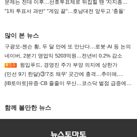
4만278명
문제는 전대 이후…선호투표제로 뒤집힐 땐 '지지층
불복'
"1차 투표서 과반" "게임 끝"…호남대전 앞두고 '충돌'
많이 본 뉴스
구광모-젠슨 황, 두 달 만에 또 만난다…로봇·AI 등 논의
네이버, 2분기 영업익 5203억원…전년비 0.2% 감소
윙입푸드, 경영진 주가 부양 의지에 상한가
(민선 9기 한달)③'7조 채무' 곳간에 충격…추미애,
20년만에 '비상재정' 선언 승부수
[IB토마토]유증·CB 줄줄이 무산…코스닥 벌점 급증에
상폐 압박
함께 볼만한 뉴스