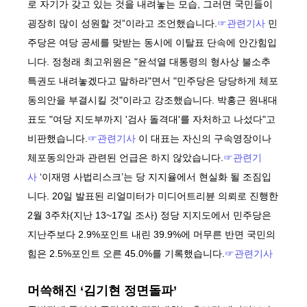
로 자기가 갖고 있는 것을 내려놓는 모습, 그러면 국민들이
굉장히 많이 성원할 것”이라고 조언했습니다.
☞관련기사
민
주당은 여당 공세를 맞받는 동시에 이탈표 단속에 안간힘입
니다. 정청래 최고위원은 "윤석열 대통령의 형사상 불소추
특권도 내려놓겠다고 말하라"면서 "민주당은 당당하게 체포
동의안을 부결시킬 것"이라고 강조했습니다. 박홍근 원내대
표도 "여당 지도부까지 '검사 돌격대'를 자처하고 나섰다"고
비판했습니다.
☞관련기사
이 대표는 자신의 구속영장이나
체포동의안과 관련된 언급은 하지 않았습니다.
☞관련기
사
‘이재명 사법리스크’는 당 지지율에서 현실화 될 조짐입
니다.
20일 발표된 리얼미터가 미디어트리뷴 의뢰로 진행한
2월 3주차(지난 13~17일 조사) 정당 지지도에서 민주당은
지난주보다 2.9%포인트 내린 39.9%에 머무른 반면 국민의
힘은 2.5%포인트 오른 45.0%를 기록했습니다.
☞관련기사
머쓱해진 ‘김기현 정면돌파’