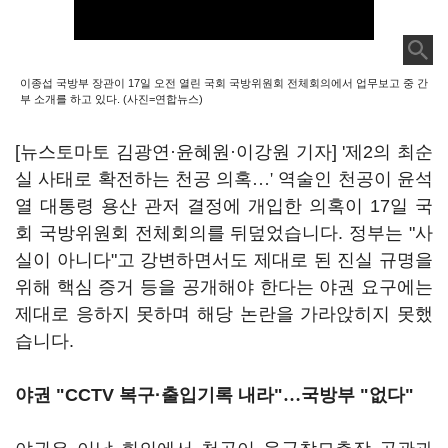
이종섭 국방부 장관이 17일 오전 열린 국회 국방위원회 전체회의에서 업무보고 중 간
부 소개를 하고 있다. (사진=연합뉴스)
[뉴스토마토 김광연·윤혜원·이강원 기자] '제2의 최순
실 사태로 확전하는 천공 의혹
…'
역술인 천공이 윤석
열 대통령 용산 관저 결정에 개입한 의혹이 17일 국
회 국방위원회 전체회의를 뒤덮었습니다. 정부는 "사
실이 아니다"고 강변하면서도 제대로 된 진실 규명을
위해 핵심 증거 등을 공개해야 한다는 야권 요구에는
제대로 응하지 못하며 해당 논란을 가라앉히지 못했
습니다.
야권 "CCTV 복구·출입기록 내라"
…
국방부 "없다"