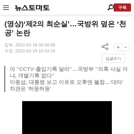
구독
(영상)‘제2의 최순실’…국방위 덮은 ‘천
공’ 논란
입력: 2023-02-18 06:00:00
수정: 2023-02-19 16:59:25
답글쓰기
야 "CCTV·출입기록 달라"…국방부 "의혹 사실 아
냐, 개별기록 없다"
이종섭, 대통령 보고 이유로 오후엔 불참…'대타'
차관은 '허둥허둥'