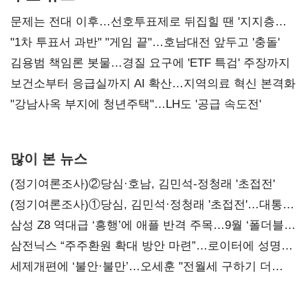
문제는 전대 이후…선호투표제로 뒤집힐 땐 '지지층
불복'
"1차 투표서 과반" "게임 끝"…호남대전 앞두고 '충돌'
김용범 책임론 봇물…경질 요구에 'ETF 특검' 주장까지
보건소부터 응급실까지 AI 확산…지역의료 혁신 본격화
"강남사옥 부지에 청년주택"…LH도 '공급 속도전'
많이 본 뉴스
(정기여론조사)②당심·호남, 김민석-정청래 '초접전'
(정기여론조사)①당심, 김민석·정청래 '초접전'…대통령
지지도 '50% 아래로'(종합)
삼성 Z8 역대급 ‘흥행’에 애플 반격 주목…9월 ‘폴더블
대전’
삼전닉스 “주주환원 확대 방안 마련”…로이터에 성명
보내
세제개편에 ‘불안·불만’…오세훈 "전월세 구하기 더
힘들어질 것"