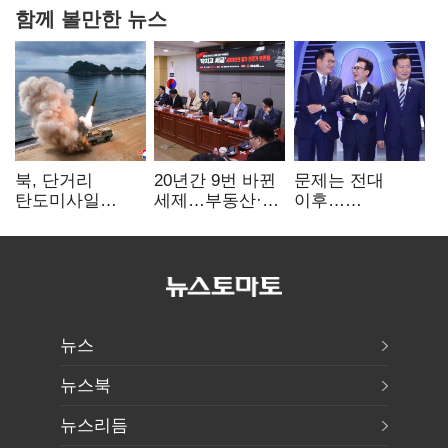
함께 볼만한 뉴스
북, 단거리
20년간 9번 바뀐
문제는 전대
탄도미사일
세제…부동산·
이후…
발사…안보실
상속세만
선호투표제로
"즉각 중단 촉구"
건드렸다
뒤집힐 땐
'지지층 불복'
뉴스
뉴스북
뉴스리듬