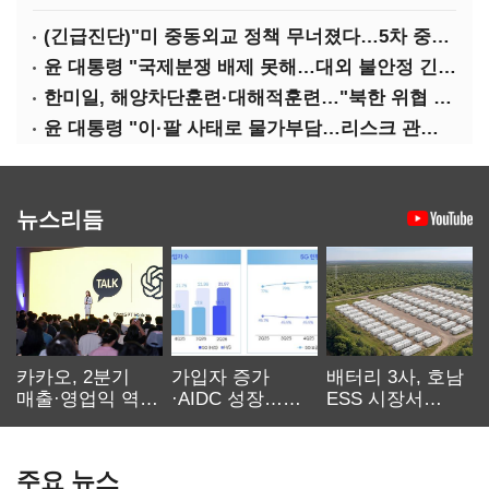
(긴급진단)"미 중동외교 정책 무너졌다…5차 중동전 가능성은 낮아"
윤 대통령 "국제분쟁 배제 못해…대외 불안정 긴밀대응"
한미일, 해양차단훈련·대해적훈련…"북한 위협 억제"
윤 대통령 "이·팔 사태로 물가부담…리스크 관리 만전 기해야"
뉴스리듬
카카오, 2분기
가입자 증가
배터리 3사, 호남
매출·영업익 역대
·AIDC 성장…
ESS 시장서
최대…에이전트
SKT 2분기 성장
‘격돌’
AI 수익화 관건
본궤도
주요 뉴스