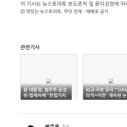
이 기사는 뉴스토마토 보도준칙 및 윤리강령에 따
ⓒ 맛있는 뉴스토마토, 무단 전재 - 재배포 금지
관련기사
윤 대통령, 법무부·공정
외교·국방 당국 "'UA
위·법제처에 "헌법가치
의적=이란' 계속된 논
수호해야"
란, 국익에 도움 안돼"