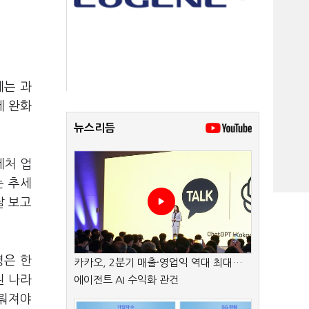
제는 과
제 완화
뉴스리듬
제처 업
는 추세
날 보고
령은 한
카카오, 2분기 매출·영업익 역대 최대…
된 나라
에이전트 AI 수익화 관건
다뤄져야