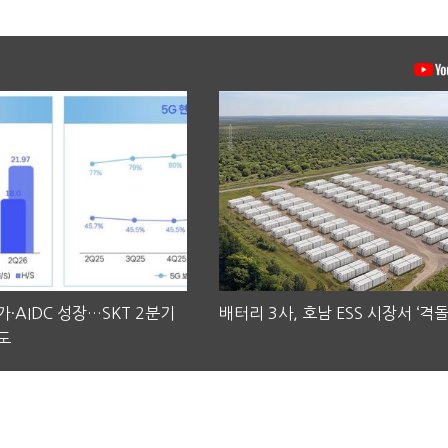
·AIDC 성장…SKT 2분기
배터리 3사, 호남 ESS 시장서 ‘격돌
도