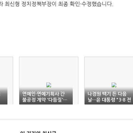
라 최신형 정치정책부장이 최종 확인·수정했습니다.
E
연예인·연예기획사 간
나경원 백기 든 다음
불공정 계약 '다듬질'…
날…윤 대통령 "3·8 전
OTT 시장 실태조사 '착
당대회 꼭 참석"
수'