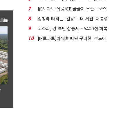
처분' 기준은 ...
7
[IB토마토]유증·CB 줄줄이 무산…코스
닥 벌점 급증에 ...
8
정청래 때리는 '김용'…더 세진 '대통령
최측근' 입...
9
코스피, 장 초반 상승세…6400선 회복
시도
10
[IB토마토]아워홈 떠난 구미현, 본느에
340억 베팅…가...
’