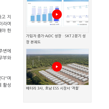
라고 지
"이라며
돼야 한
가입자 증가·AIDC 성장…SKT 2분기 성
장 본궤도
 주변에
법무부와
했다"며
제 활성
배터리 3사, 호남 ESS 시장서 ‘격돌’