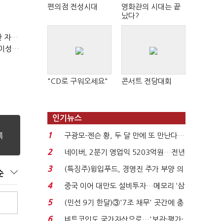
편의점 전성시대
영화관의 시대는 끝
났다?
(정기여론조사)③2순위, 10명 중 4명 '송영길'…정청래 '한 자릿수'
(정기여론조사)④최고위원 최민희·박선원 '양강'…서미화·이성윤·임미애 뒤이어
"CD로 구워오세요"
콘서트 전당대회
인기뉴스
1
구광모-젠슨 황, 두 달 만에 또 만난다…
로봇·AI 등 논...
2
네이버, 2분기 영업익 5203억원…전년
비 0.2% 감소...
3
(특징주)윙입푸드, 경영진 주가 부양 의
순
지에 상한가...
4
중국 이어 대만도 설비투자…메모리 ‘삼
국전쟁’
5
(민선 9기 한달)③'7조 채무' 곳간에 충
격…추미애, 20년...
6
비트코인도 국가자산으로…'보관·평가·