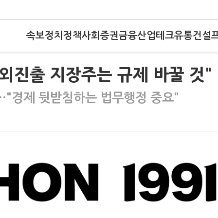
속보
정치
정책
사회
증권
금융
산업
테크
유통
건설
해외진출 지장주는 규제 바꿀 것"
…"경제 뒷받침하는 법무행정 중요"