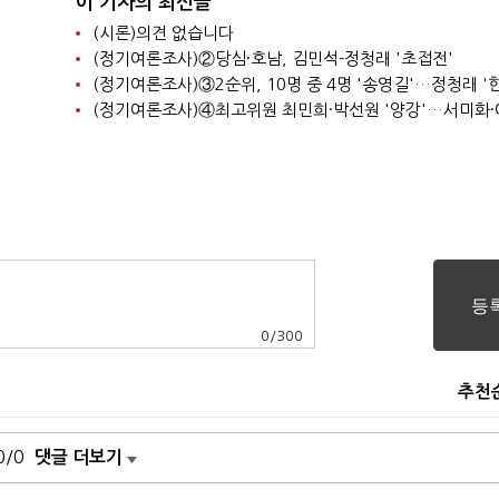
이 기자의 최신글
(시론)의견 없습니다
(정기여론조사)②당심·호남, 김민석-정청래 '초접전'
0
/
300
추천
0/0
댓글 더보기