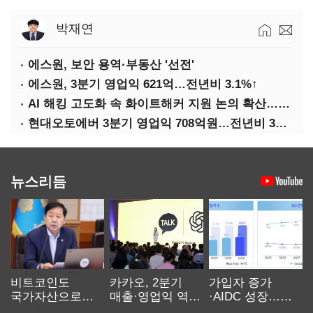
박재연
에스원, 보안 용역·부동산 '선전'
에스원, 3분기 영업익 621억…전년비 3.1%↑
AI 해킹 고도화 속 화이트해커 지원 논의 확산…'버그바운티' 재조명
현대오토에버 3분기 영업익 708억원…전년비 34.8%↑
뉴스리듬
비트코인도
카카오, 2분기
가입자 증가
국가자산으로…'
매출·영업익 역대
·AIDC 성장…
보관·평가·처분'
최대…에이전트
SKT 2분기 성장