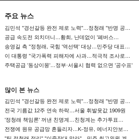
기준은 숙제
AI 수익화 관건
본궤도
주요 뉴스
김민석 "경선갈등 완전 제로 노력"…정청래 "반명 공세
사과부터"
공급 속도전 외치더니…황희, 난데없이 '폐버스
리모델링' 제안
송영길 측 "정청래, 국힘 '역선택' 대상…민주당 대표로
총선 지휘 못해"
이 대통령 "국가폭력 피해자에 사과…적극적 조사로
진실 밝혀야"
주택공급 '동상이몽'…정부·서울시 협력 없으면 '공수표'
많이 본 뉴스
김민석 "경선갈등 완전 제로 노력"…정청래 "반명 공세
사과부터"
전국 기름값 12주 연속 하락…서울 휘발윳값 1909원
'정청래 책임론' 꺼낸 친명계…친청계는 추가투표
때리기
전쟁에 원유 공급망 흔들리자…K-정유, 에너지안보
핵심으로 재부상
"팀 정청래 정리" "이중잣대 말라"…민주 최고위원 계파