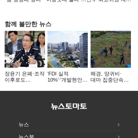
다툼 격화
함께 볼만한 뉴스
장윤기 은폐·조작
'FDI 실적
해경, 양귀비·
이후로도
10%'·'개발현안
대마 집중단속…
정보유출·
산적'…
4개월 동안
내부비위…경찰
인천경제청장
249명 검거
신뢰는 어디에
구원투수 찾기
뉴스
뉴스북