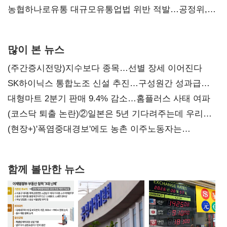
농협하나로유통 대규모유통업법 위반 적발…공정위,
과징금 4억6200만원 부과
많이 본 뉴스
(주간증시전망)지수보다 종목…선별 장세 이어진다
SK하이닉스 통합노조 신설 추진…구성원간 성과급
불만 확산
대형마트 2분기 판매 9.4% 감소…홈플러스 사태 여파
(코스닥 퇴출 논란)②일본은 5년 기다려주는데 우리는
당장 퇴출?…시간만으론 부족한 코스닥 구하기
(현장+)'폭염중대경보'에도 농촌 이주노동자는
강행군…'야외작업 중지' 권고도 무시
함께 볼만한 뉴스