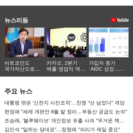
뉴스리듬
비트코인도
카카오, 2분기
가입자 증가
국가자산으로…'
매출·영업익 역대
·AIDC 성장…
보관·평가·처분'
최대…에이전트
SKT 2분기 성장
기준은 숙제
AI 수익화 관건
본궤도
주요 뉴스
대통령 엮은 '신천지 사진조작'…친명 "선 넘었다" 격앙
한정애 "세제 개편안 8월 말 정리…부동산 공급도 논의"
조승래, '블루웨이브' 개인정보 유출 사과 "무거운 책임
통감"
김민석 "일하는 당대표"…정청래 "의리가 제일 중요"