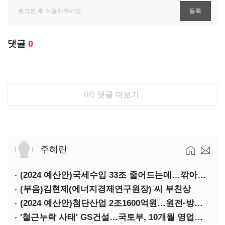
댓글
0
0/0
댓글 더보기
주혜린
(2024 예산안)국세수입 33조 줄어드는데…깎아주는 세금 '77조'
(부음)김현제(에너지경제연구원장) 씨 부친상
(2024 예산안)첨단산업 2조1600억원…원전·방산·플랜트에 1조3000억원
'철근누락 사태' GS건설…국토부, 10개월 영업정지 처분