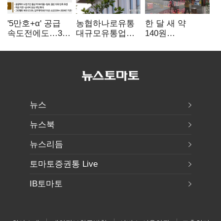
'5만호+α' 공급
농협하나로유통
한 달 새 약
속도전에도…3대
대규모유통업법
140원
난제 '첩첩산중'
위반 적발…
급락…'역대급
공정위, 과징금
엔저'에 원화
4억6200만원
변곡점
부과
뉴스
뉴스북
뉴스리듬
토마토증권통 Live
IB토마토