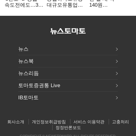
속도전에도…3대
대규모유통업법
140원
난제 '첩첩산중'
위반 적발…
급락…'역대급
공정위, 과징금
엔저'에 원화
4억6200만원
변곡점
부과
뉴스
뉴스북
뉴스리듬
토마토증권통 Live
IB토마토
회사소개
개인정보취급방침
서비스 이용약관
고충처리
정정반론보도