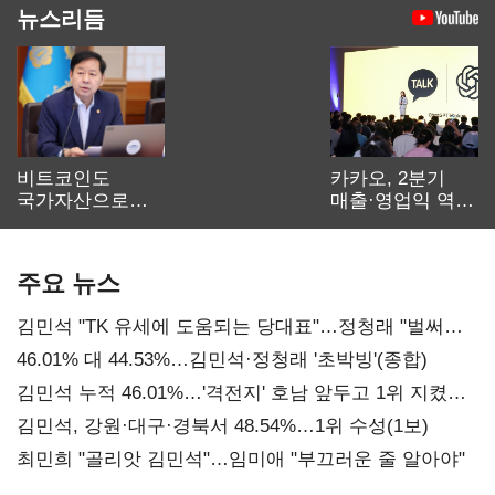
뉴스리듬
비트코인도
카카오, 2분기
국가자산으로…'
매출·영업익 역대
보관·평가·처분'
최대…에이전트
기준은 숙제
AI 수익화 관건
주요 뉴스
김민석 "TK 유세에 도움되는 당대표"…정청래 "벌써
대표된 양 당직 배분"
46.01% 대 44.53%…김민석·정청래 '초박빙'(종합)
김민석 누적 46.01%…'격전지' 호남 앞두고 1위 지켰다
(2보)
김민석, 강원·대구·경북서 48.54%…1위 수성(1보)
최민희 "골리앗 김민석"…임미애 "부끄러운 줄 알아야"