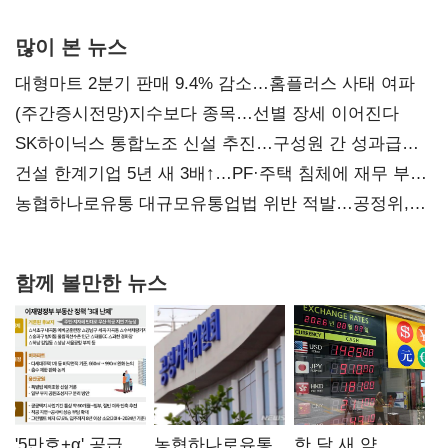
많이 본 뉴스
대형마트 2분기 판매 9.4% 감소…홈플러스 사태 여파
(주간증시전망)지수보다 종목…선별 장세 이어진다
SK하이닉스 통합노조 신설 추진…구성원 간 성과급
불만 확산
건설 한계기업 5년 새 3배↑…PF·주택 침체에 재무 부담
확대
농협하나로유통 대규모유통업법 위반 적발…공정위,
과징금 4억6200만원 부과
함께 볼만한 뉴스
'5만호+α' 공급
농협하나로유통
한 달 새 약