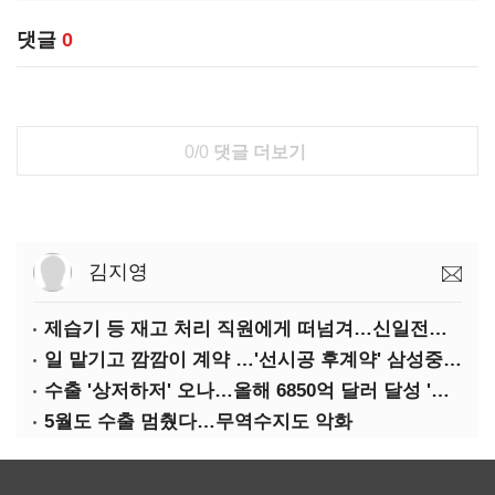
댓글
0
0/0
댓글 더보기
김지영
제습기 등 재고 처리 직원에게 떠넘겨…신일전자 '과징금 처벌'
일 맡기고 깜깜이 계약 …'선시공 후계약' 삼성중공업 덜미
수출 '상저하저' 오나…올해 6850억 달러 달성 '빨간불'
5월도 수출 멈췄다…무역수지도 악화