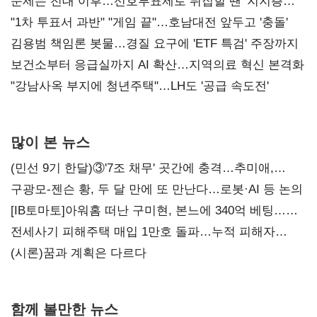
문제는 전대 이후…선호투표제로 뒤집힐 땐 '지지층
불복'
"1차 투표서 과반" "게임 끝"…호남대전 앞두고 '충돌'
김용범 책임론 봇물…경질 요구에 'ETF 특검' 주장까지
보건소부터 응급실까지 AI 확산…지역의료 혁신 본격화
"강남사옥 부지에 청년주택"…LH도 '공급 속도전'
많이 본 뉴스
(민선 9기 한달)③'7조 채무' 곳간에 충격…추미애,
20년만에 '비상재정' 선언 승부수
구광모-젠슨 황, 두 달 만에 또 만난다…로봇·AI 등 논의
[IB토마토]아워홈 떠난 구미현, 본느에 340억 베팅…
가족 지배체제 구축
전세사기 피해주택 매입 1만호 돌파…누적 피해자
4만278명
(시론)꿈과 계획은 다르다
함께 볼만한 뉴스