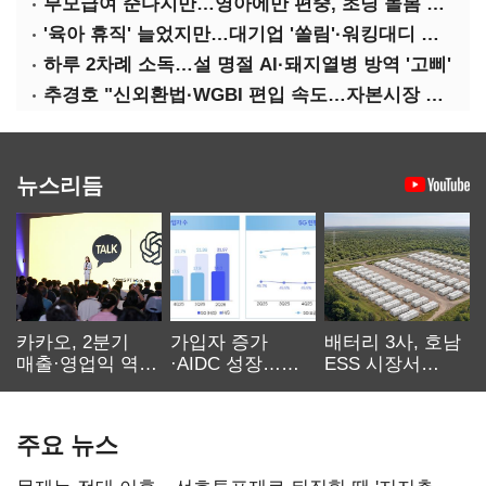
부모급여 준다지만…영아에만 편중, 초딩 돌봄 절실
'육아 휴직' 늘었지만…대기업 '쏠림'·워킹대디 여전히 '저조'
하루 2차례 소독…설 명절 AI·돼지열병 방역 '고삐'
추경호 "신외환법·WGBI 편입 속도…자본시장 투자환경 개선"
뉴스리듬
카카오, 2분기
가입자 증가
배터리 3사, 호남
매출·영업익 역대
·AIDC 성장…
ESS 시장서
최대…에이전트
SKT 2분기 성장
‘격돌’
AI 수익화 관건
본궤도
주요 뉴스