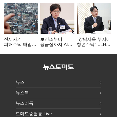
전세사기
보건소부터
"강남사옥 부지에
피해주택 매입
응급실까지 AI
청년주택"…LH도
1만호 돌파…
확산…지역의료
'공급 속도전'
누적 피해자
혁신 본격화
4만278명
뉴스
뉴스북
뉴스리듬
토마토증권통 Live