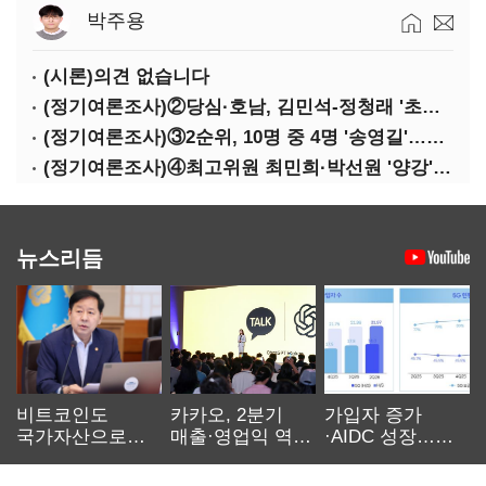
박주용
(시론)의견 없습니다
(정기여론조사)②당심·호남, 김민석-정청래 '초접전'
(정기여론조사)③2순위, 10명 중 4명 '송영길'…정청래 '한 자릿수'
(정기여론조사)④최고위원 최민희·박선원 '양강'…서미화·이성윤·임미애 뒤이어
뉴스리듬
비트코인도
카카오, 2분기
가입자 증가
국가자산으로…'
매출·영업익 역대
·AIDC 성장…
보관·평가·처분'
최대…에이전트
SKT 2분기 성장
기준은 숙제
AI 수익화 관건
본궤도