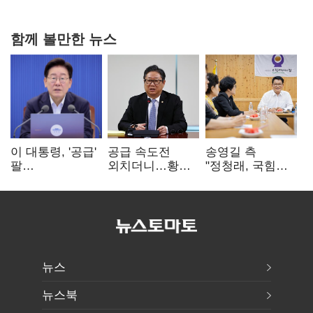
함께 볼만한 뉴스
이 대통령, '공급'
공급 속도전
송영길 측
팔
외치더니…황희,
"정청래, 국힘
걷어붙였는데…
난데없이 '폐버스
'역선택' 대상…
여 내부선
리모델링' 제안
민주당 대표로
'부동산
총선 지휘 못해"
망언'(종합)
뉴스
뉴스북