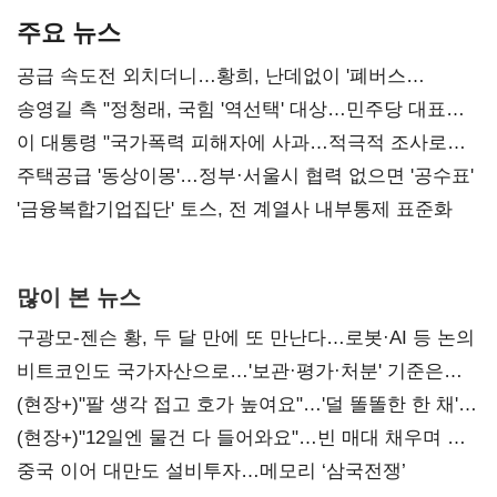
주요 뉴스
공급 속도전 외치더니…황희, 난데없이 '폐버스
리모델링' 제안
송영길 측 "정청래, 국힘 '역선택' 대상…민주당 대표로
총선 지휘 못해"
이 대통령 "국가폭력 피해자에 사과…적극적 조사로
진실 밝혀야"
주택공급 '동상이몽'…정부·서울시 협력 없으면 '공수표'
'금융복합기업집단' 토스, 전 계열사 내부통제 표준화
많이 본 뉴스
구광모-젠슨 황, 두 달 만에 또 만난다…로봇·AI 등 논의
비트코인도 국가자산으로…'보관·평가·처분' 기준은
숙제
(현장+)"팔 생각 접고 호가 높여요"…'덜 똘똘한 한 채'
20억 키맞추기
(현장+)"12일엔 물건 다 들어와요"…빈 매대 채우며 문
연 홈플러스
중국 이어 대만도 설비투자…메모리 ‘삼국전쟁’