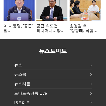
이 대통령, '공급'
공급 속도전
송영길 측
팔
외치더니…황희,
"정청래, 국힘
걷어붙였는데…
난데없이 '폐버스
'역선택' 대상…
여 내부선
리모델링' 제안
민주당 대표로
'부동산
총선 지휘 못해"
망언'(종합)
뉴스
뉴스북
뉴스리듬
토마토증권통 Live
IB토마토