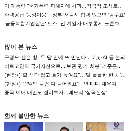
총선 지휘 못해"
이 대통령 "국가폭력 피해자에 사과…적극적 조사로
진실 밝혀야"
주택공급 '동상이몽'…정부·서울시 협력 없으면 '공수표'
'금융복합기업집단' 토스, 전 계열사 내부통제 표준화
많이 본 뉴스
구광모-젠슨 황, 두 달 만에 또 만난다…로봇·AI 등 논의
비트코인도 국가자산으로…'보관·평가·처분' 기준은
숙제
(현장+)"팔 생각 접고 호가 높여요"…'덜 똘똘한 한 채'
20억 키맞추기
(현장+)"12일엔 물건 다 들어와요"…빈 매대 채우며 문
연 홈플러스
중국 이어 대만도 설비투자…메모리 ‘삼국전쟁’
함께 볼만한 뉴스