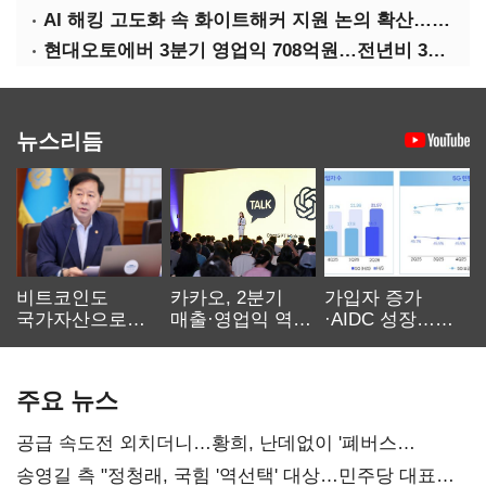
AI 해킹 고도화 속 화이트해커 지원 논의 확산…'버그바운티' 재조명
현대오토에버 3분기 영업익 708억원…전년비 34.8%↑
뉴스리듬
비트코인도
카카오, 2분기
가입자 증가
국가자산으로…'
매출·영업익 역대
·AIDC 성장…
보관·평가·처분'
최대…에이전트
SKT 2분기 성장
기준은 숙제
AI 수익화 관건
본궤도
주요 뉴스
공급 속도전 외치더니…황희, 난데없이 '폐버스
리모델링' 제안
송영길 측 "정청래, 국힘 '역선택' 대상…민주당 대표로