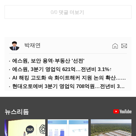
0/0
댓글 더보기
박재연
에스원, 보안 용역·부동산 '선전'
에스원, 3분기 영업익 621억…전년비 3.1%↑
AI 해킹 고도화 속 화이트해커 지원 논의 확산…'버그바운티' 재조명
현대오토에버 3분기 영업익 708억원…전년비 34.8%↑
뉴스리듬