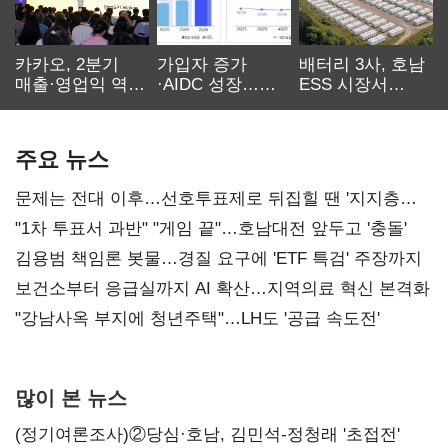
카카오, 2분기
가입자 증가
배터리 3사, 호남
매출·영업익 역대
·AIDC 성장…
ESS 시장서
최대…에이전트
SKT 2분기 성장
‘격돌’
AI 수익화 관건
본궤도
주요 뉴스
문제는 전대 이후…선호투표제로 뒤집힐 땐 '지지층
불복'
"1차 투표서 과반" "게임 끝"…호남대전 앞두고 '충돌'
김용범 책임론 봇물…경질 요구에 'ETF 특검' 주장까지
보건소부터 응급실까지 AI 확산…지역의료 혁신 본격화
"강남사옥 부지에 청년주택"…LH도 '공급 속도전'
많이 본 뉴스
(정기여론조사)②당심·호남, 김민석-정청래 '초접전'