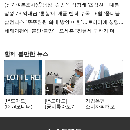
(정기여론조사)①당심, 김민석·정청래 '초접전'…대통령
지지도 '50% 아래로'(종합)
삼성 Z8 역대급 ‘흥행’에 애플 반격 주목…9월 ‘폴더블
대전’
삼전닉스 “주주환원 확대 방안 마련”…로이터에 성명
보내
세제개편에 ‘불안·불만’…오세훈 "전월세 구하기 더
힘들어질 것"
함께 볼만한 뉴스
[IB토마토]
[IB토마토]
기업은행,
(Deal모니터)
(공시톺아보기)
소비자피해보상
롯데리츠, 회사채
투자판단 공시,
부실심사·
발행…빠듯한
무엇이 '중요한
보이스피싱 공시
유동성 차환으로
경영사항'일까
위반
대응