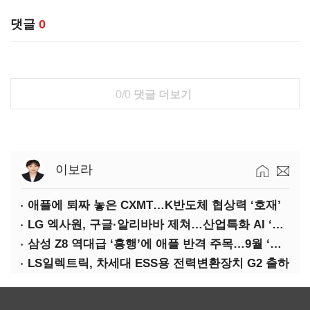
댓글
0
0/0
댓글 더보기
이보라
애플에 퇴짜 놓은 CXMT…K반도체 협상력 ‘호재’
LG 엑사원, 구글·알리바바 제쳐…산업특화 AI ‘속도’
삼성 Z8 역대급 ‘흥행’에 애플 반격 주목…9월 ‘폴더블 대전’
LS일렉트릭, 차세대 ESS용 전력변환장치 G2 출하