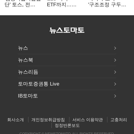
단' 토스, 전
ETF까지…
'구조조정 구두
계열사 내부통제
고위험상품 판매
합의안' 도출
표준화
제동 걸린 은행
뉴스
뉴스북
뉴스리듬
토마토증권통 Live
IB토마토
회사소개
개인정보취급방침
서비스 이용약관
고충처리
정정반론보도