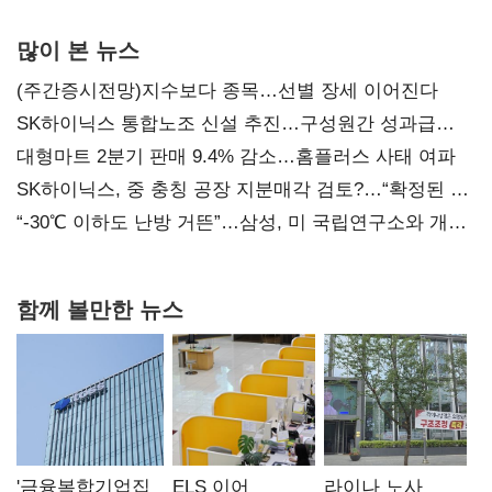
많이 본 뉴스
(주간증시전망)지수보다 종목…선별 장세 이어진다
SK하이닉스 통합노조 신설 추진…구성원간 성과급
불만 확산
대형마트 2분기 판매 9.4% 감소…홈플러스 사태 여파
SK하이닉스, 중 충칭 공장 지분매각 검토?…“확정된 바
없어”
“-30℃ 이하도 난방 거뜬”…삼성, 미 국립연구소와 개발
협력
함께 볼만한 뉴스
'금융복합기업집
ELS 이어
라이나 노사