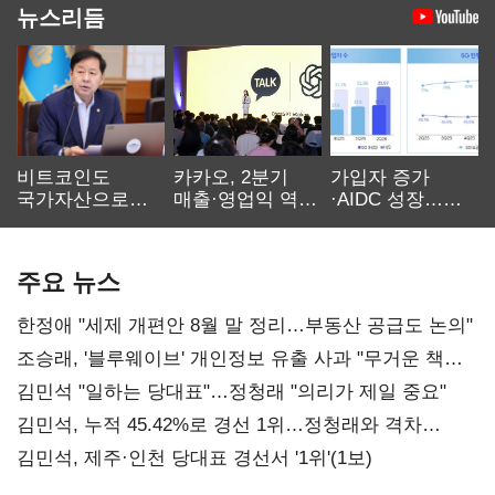
뉴스리듬
비트코인도
카카오, 2분기
가입자 증가
국가자산으로…'
매출·영업익 역대
·AIDC 성장…
보관·평가·처분'
최대…에이전트
SKT 2분기 성장
기준은 숙제
AI 수익화 관건
본궤도
주요 뉴스
한정애 "세제 개편안 8월 말 정리…부동산 공급도 논의"
조승래, '블루웨이브' 개인정보 유출 사과 "무거운 책임
통감"
김민석 "일하는 당대표"…정청래 "의리가 제일 중요"
김민석, 누적 45.42%로 경선 1위…정청래와 격차
0.86%p(2보)
김민석, 제주·인천 당대표 경선서 '1위'(1보)