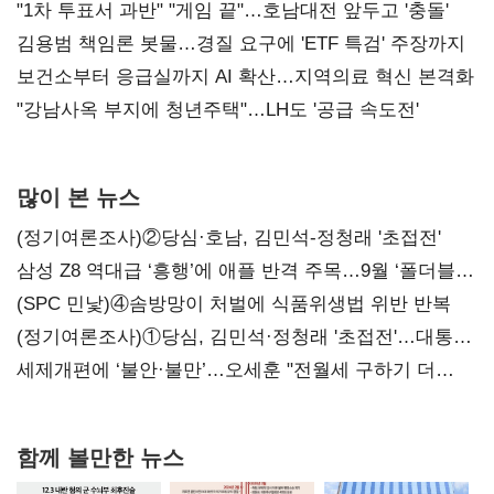
불복'
"1차 투표서 과반" "게임 끝"…호남대전 앞두고 '충돌'
김용범 책임론 봇물…경질 요구에 'ETF 특검' 주장까지
보건소부터 응급실까지 AI 확산…지역의료 혁신 본격화
"강남사옥 부지에 청년주택"…LH도 '공급 속도전'
많이 본 뉴스
(정기여론조사)②당심·호남, 김민석-정청래 '초접전'
삼성 Z8 역대급 ‘흥행’에 애플 반격 주목…9월 ‘폴더블
대전’
(SPC 민낯)④솜방망이 처벌에 식품위생법 위반 반복
(정기여론조사)①당심, 김민석·정청래 '초접전'…대통령
지지도 '50% 아래로'(종합)
세제개편에 ‘불안·불만’…오세훈 "전월세 구하기 더
힘들어질 것"
함께 볼만한 뉴스