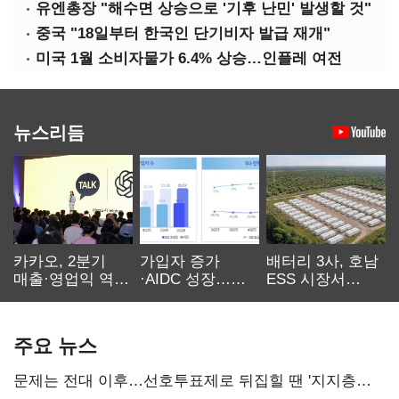
유엔총장 "해수면 상승으로 '기후 난민' 발생할 것"
중국 "18일부터 한국인 단기비자 발급 재개"
미국 1월 소비자물가 6.4% 상승…인플레 여전
뉴스리듬
카카오, 2분기
가입자 증가
배터리 3사, 호남
매출·영업익 역대
·AIDC 성장…
ESS 시장서
최대…에이전트
SKT 2분기 성장
‘격돌’
AI 수익화 관건
본궤도
주요 뉴스
문제는 전대 이후…선호투표제로 뒤집힐 땐 '지지층