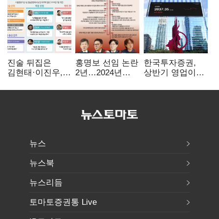
진술 뒤집은
홍명보 선임 논란
한국투자증권,
김현태·이진우,
2년…2024년
상반기 영업이익
박안수는 "국가에
파동부터 소환·
2조1701억 원…
헌신"…법정서
압색까지
전년비 89.1%↑
드러난 군
수뇌부의 민낯
뉴스
뉴스북
뉴스리듬
토마토증권통 Live