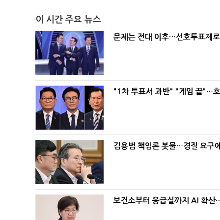
이 시간 주요 뉴스
문제는 전대 이후…선호투표제로 
"1차 투표서 과반" "게임 끝"…
김용범 책임론 봇물…경질 요구에 
보건소부터 응급실까지 AI 확산