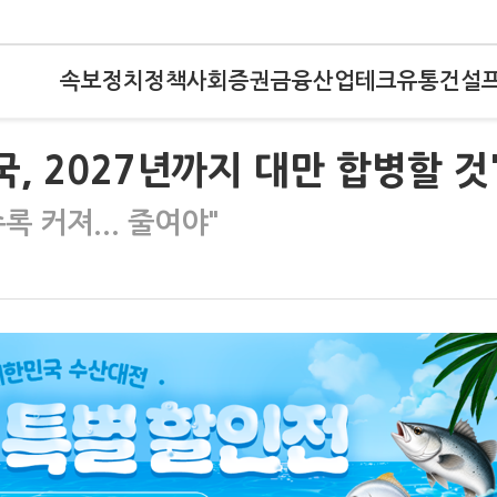
속보
정치
정책
사회
증권
금융
산업
테크
유통
건설
, 2027년까지 대만 합병할 것
 커져... 줄여야"