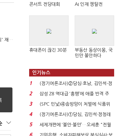
콘서트 전당대회
AI 인재 쟁탈전
AI 해킹 고도화 속 화이트해커 지원 논의 확산…'버그바운티' 재조명
휴대폰이 끊긴 30분
부동산 동상이몽, 국
민만 불안하다
인기뉴스
1
(정기여론조사)②당심·호남, 김민석-정
청래 '초접전'...
2
삼성 Z8 역대급 ‘흥행’에 애플 반격 주
목…9월 ‘폴...
3
(SPC 민낯)④솜방망이 처벌에 식품위
생법 위반 반복...
4
(정기여론조사)①당심, 김민석·정청래
'초접전'…대통령 ...
순
5
세제개편에 ‘불안·불만’…오세훈 "전월
세 구하기 더 ...
6
기업은행, 소비자피해보상 부실심사·보