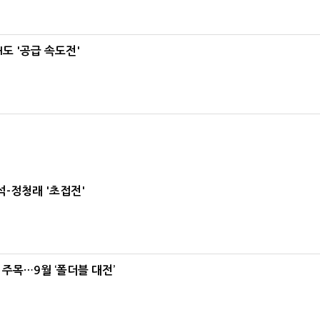
도 '공급 속도전'
-정청래 '초접전'
 주목…9월 ‘폴더블 대전’