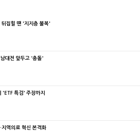
뒤집힐 땐 '지지층 불복'
호남대전 앞두고 '충돌'
'ETF 특검' 주장까지
…지역의료 혁신 본격화