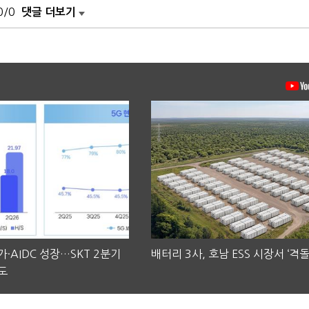
0/0
댓글 더보기
·AIDC 성장…SKT 2분기
배터리 3사, 호남 ESS 시장서 ‘격돌
도