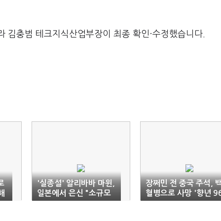
라 김충범 테크지식산업부장이 최종 확인·수정했습니다.
로
'실종설' 알리바바 마윈,
장쩌민 전 중국 주석, 
해
일본에서 은신 "소규모
혈병으로 사망 '향년 9
사교 모임만 참석"
세'