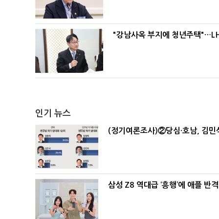
"강남사옥 부지에 청년주택"…LH
인기 뉴스
(정기여론조사)②당심·호남, 김민석
삼성 Z8 역대급 ‘흥행’에 애플 반격