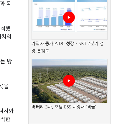
과 독
분석했
가치의
가입자 증가·AIDC 성장…SKT 2분기 성
장 본궤도
는 방
A)을
배터리 3사, 호남 ESS 시장서 ‘격돌’
에너지와
지적한