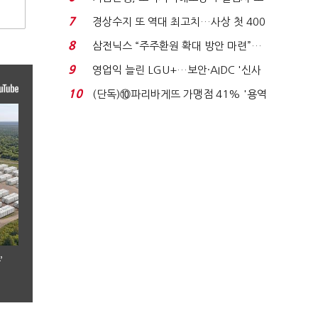
이스피싱 공시 ...
7
경상수지 또 역대 최고치…사상 첫 400
억달러에 '3% 성...
8
삼전닉스 “주주환원 확대 방안 마련”…
로이터에 성명...
9
영업익 늘린 LGU+…보안·AIDC '신사
업 드라이브'...
10
(단독)⑩파리바게뜨 가맹점 41% '용역
제빵기사 없어'…고...
’