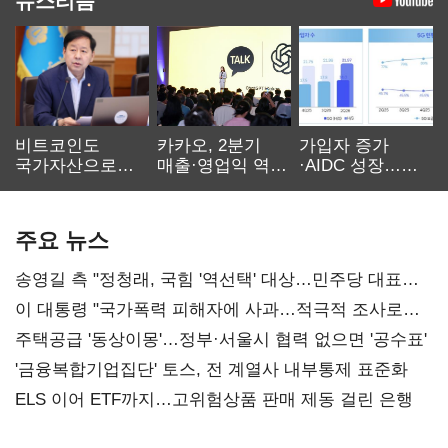
비트코인도
카카오, 2분기
가입자 증가
국가자산으로…'
매출·영업익 역대
·AIDC 성장…
보관·평가·처분'
최대…에이전트
SKT 2분기 성장
기준은 숙제
AI 수익화 관건
본궤도
주요 뉴스
송영길 측 "정청래, 국힘 '역선택' 대상…민주당 대표로
총선 지휘 못해"
이 대통령 "국가폭력 피해자에 사과…적극적 조사로
진실 밝혀야"
주택공급 '동상이몽'…정부·서울시 협력 없으면 '공수표'
'금융복합기업집단' 토스, 전 계열사 내부통제 표준화
ELS 이어 ETF까지…고위험상품 판매 제동 걸린 은행