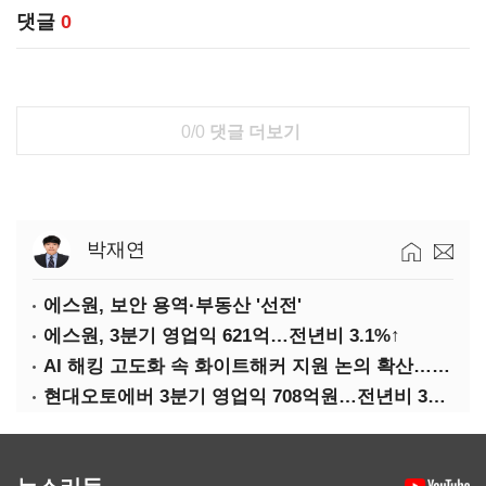
댓글
0
0/0
댓글 더보기
박재연
에스원, 보안 용역·부동산 '선전'
에스원, 3분기 영업익 621억…전년비 3.1%↑
AI 해킹 고도화 속 화이트해커 지원 논의 확산…'버그바운티' 재조명
현대오토에버 3분기 영업익 708억원…전년비 34.8%↑
뉴스리듬