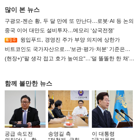
많이 본 뉴스
구광모-젠슨 황, 두 달 만에 또 만난다…로봇·AI 등 논의
중국 이어 대만도 설비투자…메모리 ‘삼국전쟁’
윙입푸드, 경영진 주가 부양 의지에 상한가
비트코인도 국가자산으로…'보관·평가·처분' 기준은
숙제
(현장+)"팔 생각 접고 호가 높여요"…'덜 똘똘한 한 채'
20억 키맞추기
함께 볼만한 뉴스
공급 속도전
송영길 측
이 대통령