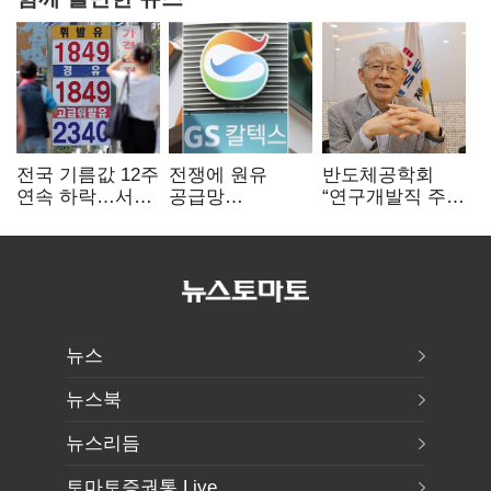
전국 기름값 12주
전쟁에 원유
반도체공학회
연속 하락…서울
공급망
“연구개발직 주
휘발윳값 1909원
흔들리자…K-
52시간제
정유, 에너지안보
개선해야”
핵심으로 재부상
뉴스
뉴스북
뉴스리듬
토마토증권통 Live