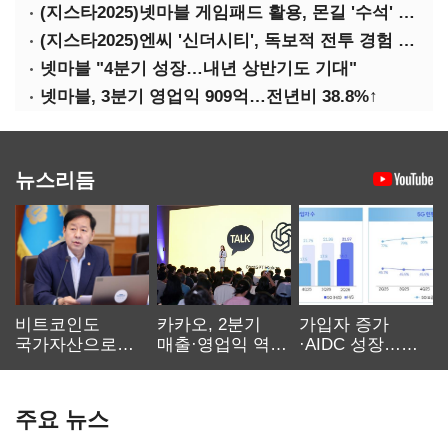
(지스타2025)넷마블 게임패드 활용, 몬길 '수석' 7대죄 '차석'
(지스타2025)엔씨 '신더시티', 독보적 전투 경험 필요
넷마블 "4분기 성장…내년 상반기도 기대"
넷마블, 3분기 영업익 909억…전년비 38.8%↑
뉴스리듬
비트코인도
카카오, 2분기
가입자 증가
국가자산으로…'
매출·영업익 역대
·AIDC 성장…
보관·평가·처분'
최대…에이전트
SKT 2분기 성장
기준은 숙제
AI 수익화 관건
본궤도
주요 뉴스