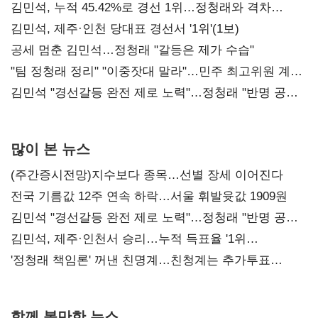
김민석, 누적 45.42%로 경선 1위…정청래와 격차
0.86%p(2보)
김민석, 제주·인천 당대표 경선서 '1위'(1보)
공세 멈춘 김민석…정청래 "갈등은 제가 수습"
"팀 정청래 정리" "이중잣대 말라"…민주 최고위원 계파
다툼 격화
김민석 "경선갈등 완전 제로 노력"…정청래 "반명 공세
사과부터"
많이 본 뉴스
(주간증시전망)지수보다 종목…선별 장세 이어진다
전국 기름값 12주 연속 하락…서울 휘발윳값 1909원
김민석 "경선갈등 완전 제로 노력"…정청래 "반명 공세
사과부터"
김민석, 제주·인천서 승리…누적 득표율 '1위
탈환'(종합)
'정청래 책임론' 꺼낸 친명계…친청계는 추가투표
때리기
함께 볼만한 뉴스