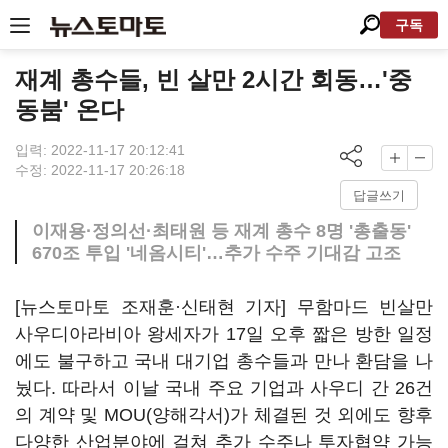
구독
재계 총수들, 빈 살만 2시간 회동…'중
동붐' 온다
입력: 2022-11-17 20:12:41
수정: 2022-11-17 20:26:18
답글쓰기
이재용·정의선·최태원 등 재계 총수 8명 '총출동'
670조 투입 '네옴시티'…추가 수주 기대감 고조
[뉴스토마토 조재훈
·신태현
기자] 무함마드 빈살만
사우디아라비아 왕세자가 17일 오후 짧은 방한 일정
에도 불구하고 국내 대기업 총수들과 만나 환담을 나
눴다. 따라서 이날 국내 주요 기업과 사우디 간 26건
의 계약 및 MOU(양해각서)가 체결된 것 외에도 향후
다양한 산업분야에 걸쳐 추가 수주나 투자협약 가능