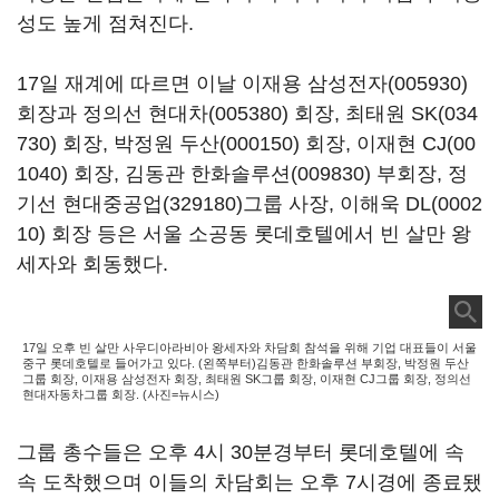
성도 높게 점쳐진다.
17일 재계에 따르면 이날 이재용
삼성전자(005930)
회장과 정의선
현대차(005380)
회장, 최태원
SK(034
730)
회장, 박정원
두산(000150)
회장, 이재현
CJ(00
1040)
회장, 김동관
한화솔루션(009830)
부회장, 정
기선
현대중공업(329180)
그룹 사장, 이해욱
DL(0002
10)
회장 등은 서울 소공동 롯데호텔에서 빈 살만 왕
세자와 회동했다.
17일 오후 빈 살만 사우디아라비아 왕세자와 차담회 참석을 위해 기업 대표들이 서울
중구 롯데호텔로 들어가고 있다. (왼쪽부터)김동관 한화솔루션 부회장, 박정원 두산
그룹 회장, 이재용 삼성전자 회장, 최태원 SK그룹 회장, 이재현 CJ그룹 회장, 정의선
현대자동차그룹 회장. (사진=뉴시스)
그룹 총수들은 오후 4시 30분경부터 롯데호텔에 속
속 도착했으며 이들의 차담회는 오후 7시경에 종료됐