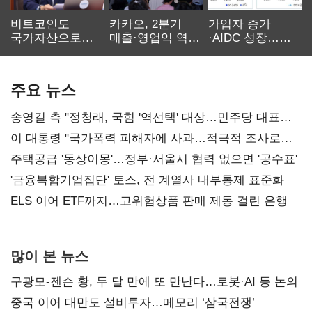
비트코인도
카카오, 2분기
가입자 증가
국가자산으로…'
매출·영업익 역대
·AIDC 성장…
보관·평가·처분'
최대…에이전트
SKT 2분기 성장
기준은 숙제
AI 수익화 관건
본궤도
주요 뉴스
송영길 측 "정청래, 국힘 '역선택' 대상…민주당 대표로
총선 지휘 못해"
이 대통령 "국가폭력 피해자에 사과…적극적 조사로
진실 밝혀야"
주택공급 '동상이몽'…정부·서울시 협력 없으면 '공수표'
'금융복합기업집단' 토스, 전 계열사 내부통제 표준화
ELS 이어 ETF까지…고위험상품 판매 제동 걸린 은행
많이 본 뉴스
구광모-젠슨 황, 두 달 만에 또 만난다…로봇·AI 등 논의
중국 이어 대만도 설비투자…메모리 ‘삼국전쟁’