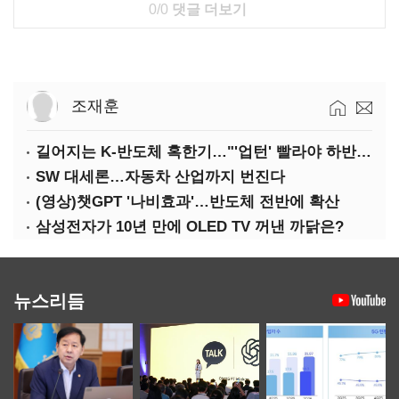
0/0
댓글 더보기
조재훈
길어지는 K-반도체 혹한기…"'업턴' 빨라야 하반기"
SW 대세론…자동차 산업까지 번진다
(영상)챗GPT '나비효과'…반도체 전반에 확산
삼성전자가 10년 만에 OLED TV 꺼낸 까닭은?
뉴스리듬