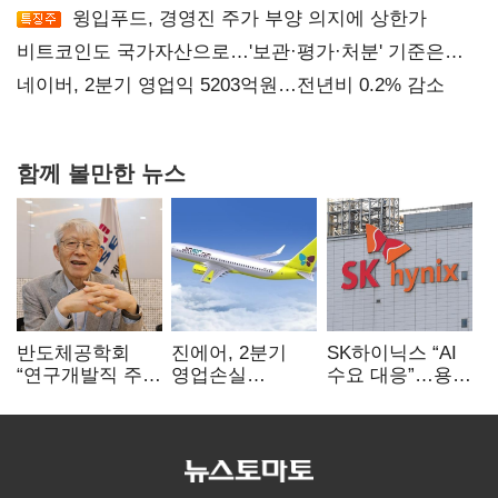
윙입푸드, 경영진 주가 부양 의지에 상한가
비트코인도 국가자산으로…'보관·평가·처분' 기준은
숙제
네이버, 2분기 영업익 5203억원…전년비 0.2% 감소
함께 볼만한 뉴스
반도체공학회
진에어, 2분기
SK하이닉스 “AI
“연구개발직 주
영업손실
수요 대응”…용인
52시간제
731억…유가
·청주 팹에 54조
개선해야”
상승 여파
투자