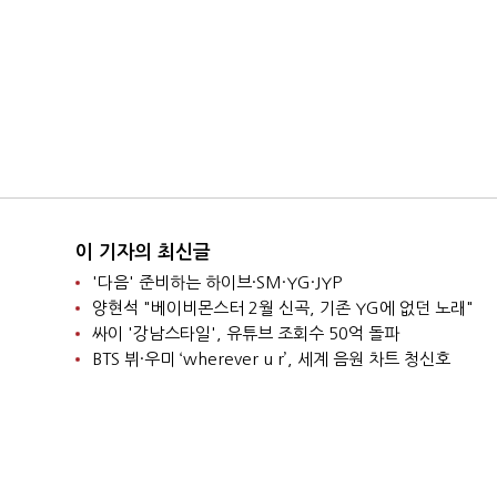
이 기자의 최신글
'다음' 준비하는 하이브·SM·YG·JYP
양현석 "베이비몬스터 2월 신곡, 기존 YG에 없던 노래"
싸이 '강남스타일', 유튜브 조회수 50억 돌파
BTS 뷔·우미 ‘wherever u r’, 세계 음원 차트 청신호