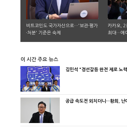
비트코인도 국가자산으로…'보관·평가
카카오, 
·처분' 기준은 숙제
최대…에이
이 시간 주요 뉴스
김민석 "경선갈등 완전 제로 노력
공급 속도전 외치더니…황희, 난