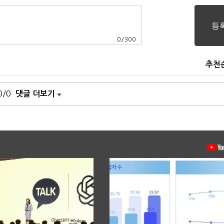
0
/
300
추천
0/0
댓글 더보기