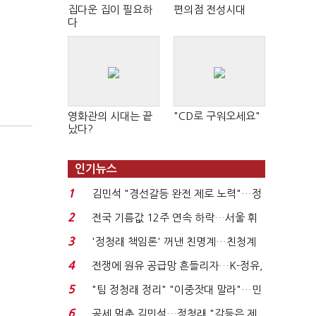
집다운 집이 필요하
편의점 전성시대
다
영화관의 시대는 끝
"CD로 구워오세요"
났다?
인기뉴스
1
김민석 "경선갈등 완전 제로 노력"…정
청래 "반명 공세 사...
2
전국 기름값 12주 연속 하락…서울 휘
발윳값 1909원...
3
'정청래 책임론' 꺼낸 친명계…친청계
는 추가투표 때리기...
4
전쟁에 원유 공급망 흔들리자…K-정유,
에너지안보 핵심...
5
"팀 정청래 정리" "이중잣대 말라"…민
주 최고위원 계파 다...
6
공세 멈춘 김민석…정청래 "갈등은 제