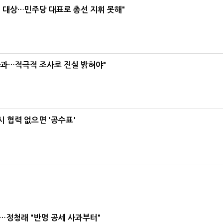
택' 대상…민주당 대표로 총선 지휘 못해"
사과…적극적 조사로 진실 밝혀야"
 협력 없으면 '공수표'
…정청래 "반명 공세 사과부터"