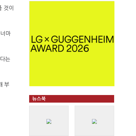
풀 것이
이너마
않다는
개 부
뉴스북