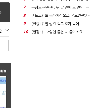
가 수습"
7
구광모-젠슨 황, 두 달 만에 또 만난다…
로봇·AI 등 논...
8
비트코인도 국가자산으로…'보관·평가·
처분' 기준은 ...
9
(현장+)"팔 생각 접고 호가 높여
요"…'덜 똘똘한 한 채' 20...
순
10
(현장+)"12일엔 물건 다 들어와요"…
빈 매대 채우며 문 연 ...