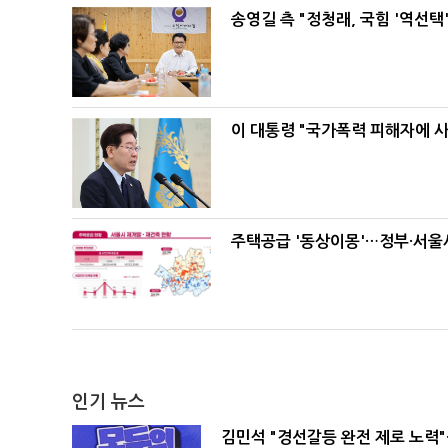
송영길 측 "정청래, 국힘 '역선
이 대통령 "국가폭력 피해자에 
주택공급 '동상이몽'…정부·서울시
인기 뉴스
김민석 "경선갈등 완전 제로 노력"