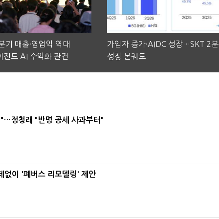
2분기 매출·영업익 역대
가입자 증가·AIDC 성장…SKT 2
전트 AI 수익화 관건
성장 본궤도
"…정청래 "반명 공세 사과부터"
데없이 '폐버스 리모델링' 제안