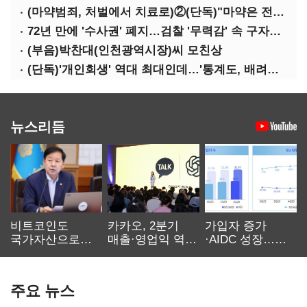
(마약범죄, 처벌에서 치료로)②(단독)"마약은 전염병…여성 맞춤형 재활과정 개발 중"
72년 만에 '수사권' 폐지…검찰 '무력감' 속 구자현 사의
(부음)박찬대(인천광역시장)씨 모친상
(단독)'개인회생' 역대 최대인데…'통계도, 배려도' 없는 사법부
뉴스리듬
비트코인도
카카오, 2분기
가입자 증가
국가자산으로…'
매출·영업익 역대
·AIDC 성장…
보관·평가·처분'
최대…에이전트
SKT 2분기 성장
기준은 숙제
AI 수익화 관건
본궤도
주요 뉴스