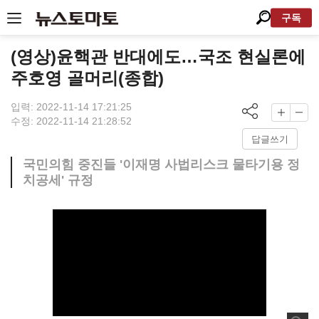
구독
(영상)윤핵관 반대에도…국조 현실론에
주호영 골머리(종합)
입력: 2022-11-14 17:21:25
수정: 2022-11-14 21:28:52
답글쓰기
국민의힘 중진들 '이재명 사법리스크 물타기용 정
치공세' 규정