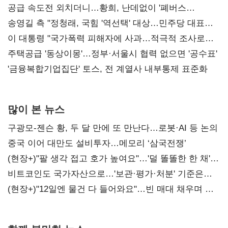
공급 속도전 외치더니…황희, 난데없이 '폐버스
리모델링' 제안
송영길 측 "정청래, 국힘 '역선택' 대상…민주당 대표로
총선 지휘 못해"
이 대통령 "국가폭력 피해자에 사과…적극적 조사로
진실 밝혀야"
주택공급 '동상이몽'…정부·서울시 협력 없으면 '공수표'
'금융복합기업집단' 토스, 전 계열사 내부통제 표준화
많이 본 뉴스
구광모-젠슨 황, 두 달 만에 또 만난다…로봇·AI 등 논의
중국 이어 대만도 설비투자…메모리 ‘삼국전쟁’
(현장+)"팔 생각 접고 호가 높여요"…'덜 똘똘한 한 채'
20억 키맞추기
비트코인도 국가자산으로…'보관·평가·처분' 기준은
숙제
(현장+)"12일엔 물건 다 들어와요"…빈 매대 채우며 문
연 홈플러스