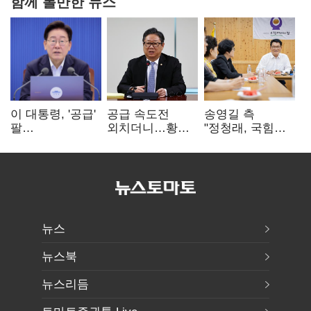
함께 볼만한 뉴스
이 대통령, '공급'
공급 속도전
송영길 측
팔
외치더니…황희,
"정청래, 국힘
걷어붙였는데…
난데없이 '폐버스
'역선택' 대상…
여 내부선
리모델링' 제안
민주당 대표로
'부동산
총선 지휘 못해"
망언'(종합)
뉴스
뉴스북
뉴스리듬