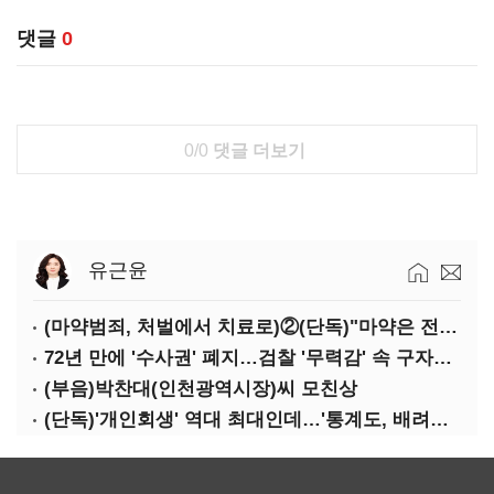
댓글
0
0/0
댓글 더보기
유근윤
(마약범죄, 처벌에서 치료로)②(단독)"마약은 전염병…여성 맞춤형 재활과정 개발 중"
72년 만에 '수사권' 폐지…검찰 '무력감' 속 구자현 사의
(부음)박찬대(인천광역시장)씨 모친상
(단독)'개인회생' 역대 최대인데…'통계도, 배려도' 없는 사법부