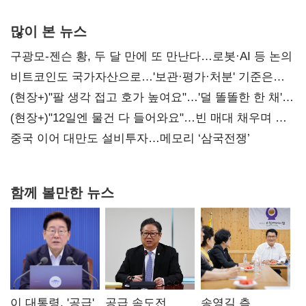
많이 본 뉴스
구광모-젠슨 황, 두 달 만에 또 만난다…로봇·AI 등 논의
비트코인도 국가자산으로…'보관·평가·처분' 기준은
숙제
(현장+)"팔 생각 접고 호가 높여요"…'덜 똘똘한 한 채'
20억 키맞추기
(현장+)"12일엔 물건 다 들어와요"…빈 매대 채우며 문
연 홈플러스
중국 이어 대만도 설비투자…메모리 ‘삼국전쟁’
함께 볼만한 뉴스
이 대통령, '공급'
공급 속도전
송영길 측