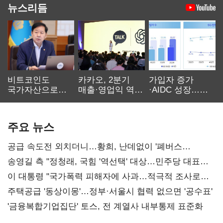
뉴스리듬
비트코인도
카카오, 2분기
가입자 증가
국가자산으로…'
매출·영업익 역대
·AIDC 성장…
보관·평가·처분'
최대…에이전트
SKT 2분기 성장
기준은 숙제
AI 수익화 관건
본궤도
주요 뉴스
공급 속도전 외치더니…황희, 난데없이 '폐버스
리모델링' 제안
송영길 측 "정청래, 국힘 '역선택' 대상…민주당 대표로
총선 지휘 못해"
이 대통령 "국가폭력 피해자에 사과…적극적 조사로
진실 밝혀야"
주택공급 '동상이몽'…정부·서울시 협력 없으면 '공수표'
'금융복합기업집단' 토스, 전 계열사 내부통제 표준화