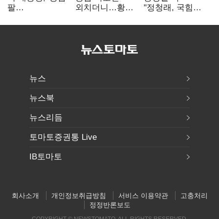
팔
외치더니…황희,
"정청래, 국힘
걷어붙였는데…
난데없이 '폐버스
'역선택' 대상…
여 내부선
리모델링' 제안
민주당 대표로
'부동산
총선 지휘 못해"
망언'(종합)
뉴스
뉴스북
뉴스리듬
토마토증권통 Live
IB토마토
회사소개
개인정보취급방침
서비스 이용약관
고충처리
정정반론보도